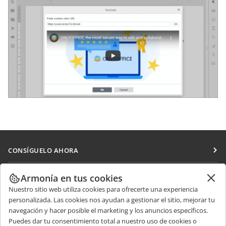
CONSÍGUELO AHORA
Docs
COLABORAR
Armonía en tus cookies
DocSpace
Nuestro sitio web utiliza cookies para ofrecerte una experiencia
Para colaboradores
RECIBIR NOTICIAS
personalizada. Las cookies nos ayudan a gestionar el sitio, mejorar tu
Workspace
Para traductores
navegación y hacer posible el marketing y los anuncios específicos.
Blog
Conectores
Puedes dar tu consentimiento total a nuestro uso de cookies o
OBTENER AYUDA
Para influencers