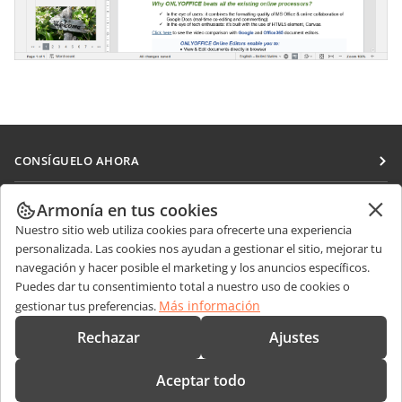
CONSÍGUELO AHORA
Docs
COLABORAR
Armonía en tus cookies
DocSpace
Nuestro sitio web utiliza cookies para ofrecerte una experiencia
Para colaboradores
RECIBIR NOTICIAS
personalizada. Las cookies nos ayudan a gestionar el sitio, mejorar tu
Workspace
Para traductores
navegación y hacer posible el marketing y los anuncios específicos.
Blog
Conectores
Puedes dar tu consentimiento total a nuestro uso de cookies o
OBTENER AYUDA
Para influencers
Más información
gestionar tus preferencias.
Aplicaciones de escritorio
Foro
Vacantes
CONTÁCTENOS
Rechazar
Ajustes
Aplicaciones móviles
Cursos de formación
Preguntas de ventas
sales@onlyoffice.com
onlyoffice.com
Aceptar todo
Webinars
Consultas de socios
partners@onlyoffice.com
© Ascensio System SIA 2026. Todos los derechos reservados