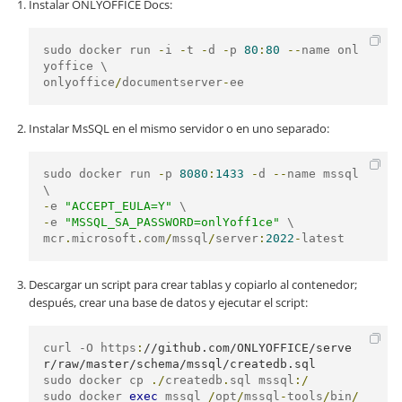
Instalar ONLYOFFICE Docs:
sudo docker run 
-
i 
-
t 
-
d 
-
p 
80
:
80
--
name onl
onlyoffice
/
documentserver
-
ee
Instalar MsSQL en el mismo servidor o en uno separado:
sudo docker run 
-
p 
8080
:
1433
-
d 
--
name mssql  
-
e 
"ACCEPT_EULA=Y"
-
e 
"MSSQL_SA_PASSWORD=onlYoff1ce"
 \

mcr
.
microsoft
.
com
/
mssql
/
server
:
2022
-
latest
Descargar un script para crear tablas y copiarlo al contenedor;
después, crear una base de datos y ejecutar el script:
curl -O https
:
//github.com/ONLYOFFICE/serve
r/raw/master/schema/mssql/createdb.sql
sudo docker cp 
./
createdb
.
sql mssql
:/
sudo docker 
exec
 mssql 
/
opt
/
mssql
-
tools
/
bin
/