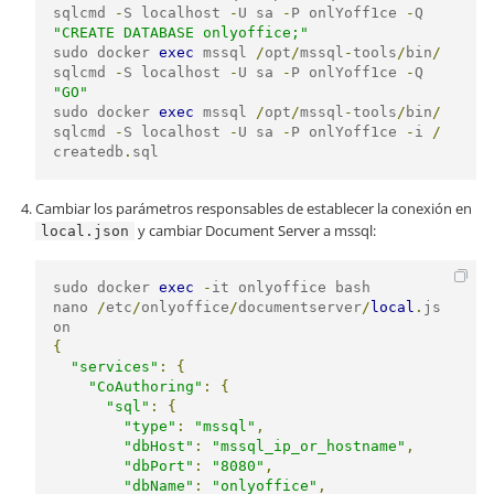
sqlcmd 
-
S localhost 
-
U sa 
-
P onlYoff1ce 
-
Q 
"CREATE DATABASE onlyoffice;"
sudo docker 
exec
 mssql 
/
opt
/
mssql
-
tools
/
bin
/
sqlcmd 
-
S localhost 
-
U sa 
-
P onlYoff1ce 
-
Q 
"GO"
sudo docker 
exec
 mssql 
/
opt
/
mssql
-
tools
/
bin
/
sqlcmd 
-
S localhost 
-
U sa 
-
P onlYoff1ce 
-
i 
/
createdb
.
Cambiar los parámetros responsables de establecer la conexión en
y cambiar Document Server a mssql:
local.json
sudo docker 
exec
-
it onlyoffice bash

nano 
/
etc
/
onlyoffice
/
documentserver
/
local
.
js
{
"services"
:
{
"CoAuthoring"
:
{
"sql"
:
{
"type"
:
"mssql"
,
"dbHost"
:
"mssql_ip_or_hostname"
,
"dbPort"
:
"8080"
,
"dbName"
:
"onlyoffice"
,