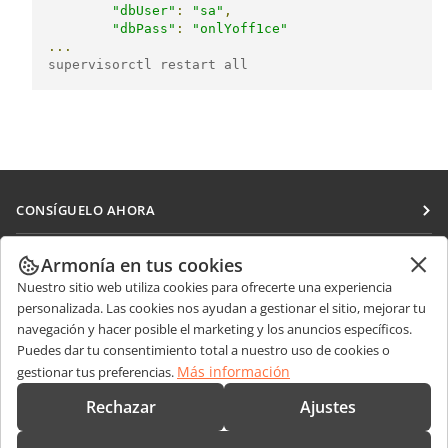
"dbUser"
:
"sa"
,
"dbPass"
:
"onlYoff1ce"
...
supervisorctl restart all
CONSÍGUELO AHORA
Docs
COLABORAR
Armonía en tus cookies
DocSpace
Nuestro sitio web utiliza cookies para ofrecerte una experiencia
Para colaboradores
RECIBIR NOTICIAS
personalizada. Las cookies nos ayudan a gestionar el sitio, mejorar tu
Workspace
Para traductores
navegación y hacer posible el marketing y los anuncios específicos.
Blog
Conectores
Puedes dar tu consentimiento total a nuestro uso de cookies o
OBTENER AYUDA
Para influencers
Más información
gestionar tus preferencias.
Aplicaciones de escritorio
Foro
Vacantes
CONTÁCTENOS
Rechazar
Ajustes
Aplicaciones móviles
Cursos de formación
Preguntas de ventas
sales@onlyoffice.com