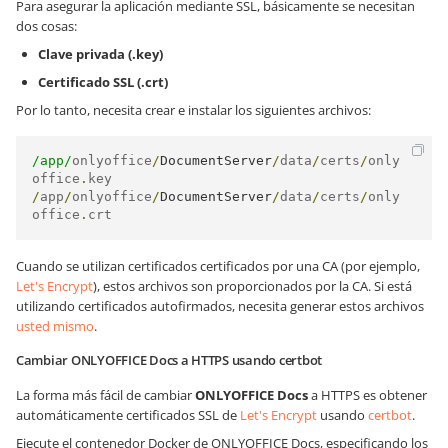
Para asegurar la aplicación mediante SSL, básicamente se necesitan
dos cosas:
Clave privada (.key)
Certificado SSL (.crt)
Por lo tanto, necesita crear e instalar los siguientes archivos:
/app/
onlyoffice
/
DocumentServer
/
data
/
certs
/
only
office
.
/
app
/
onlyoffice
/
DocumentServer
/
data
/
certs
/
only
office
.
crt
Cuando se utilizan certificados certificados por una CA (por ejemplo,
Let's Encrypt
), estos archivos son proporcionados por la CA. Si está
utilizando certificados autofirmados, necesita generar estos archivos
usted mismo
.
Cambiar ONLYOFFICE Docs a HTTPS usando certbot
La forma más fácil de cambiar
ONLYOFFICE Docs
a HTTPS es obtener
automáticamente certificados SSL de
Let's Encrypt
usando
certbot
.
Ejecute el contenedor Docker de ONLYOFFICE Docs, especificando los