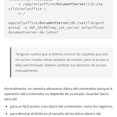
-
v 
/
app
/
onlyoffice
/
DocumentServer
/
lib
:
/va
r/
lib
/
onlyoffice \

-
v 
/
app
/
onlyoffice
/
DocumentServer
/
db
:
/var/
lib
/
post
gresql 
-
e JWT_SECRET
=
my_jwt_secret onlyoffice
/
documentserver
-
de
:
latest
Tenga en cuenta que si intenta montar las carpetas que aún
no se han creado, estas carpetas se crearán, pero el acceso a
ellas será limitado. Deberá cambiar sus derechos de acceso
manualmente.
Normalmente, no necesita almacenar datos del contenedor porque la
operación del contenedor no depende de su estado. Guardar datos
será útil:
para un fácil acceso a los datos del contenedor, como los registros;
para eliminar el límite en el tamaño de los datos dentro del