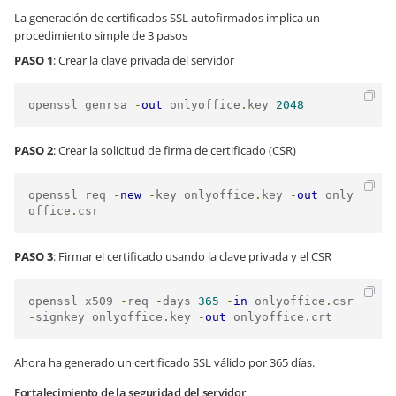
La generación de certificados SSL autofirmados implica un
procedimiento simple de 3 pasos
PASO 1
: Crear la clave privada del servidor
openssl genrsa 
-
out
 onlyoffice
.
key 
2048
PASO 2
: Crear la solicitud de firma de certificado (CSR)
openssl req 
-
new
-
key onlyoffice
.
key 
-
out
 only
office
.
csr
PASO 3
: Firmar el certificado usando la clave privada y el CSR
openssl x509 
-
req 
-
days 
365
-
in
 onlyoffice
.
csr 
-
signkey onlyoffice
.
key 
-
out
 onlyoffice
.
crt
Ahora ha generado un certificado SSL válido por 365 días.
Fortalecimiento de la seguridad del servidor