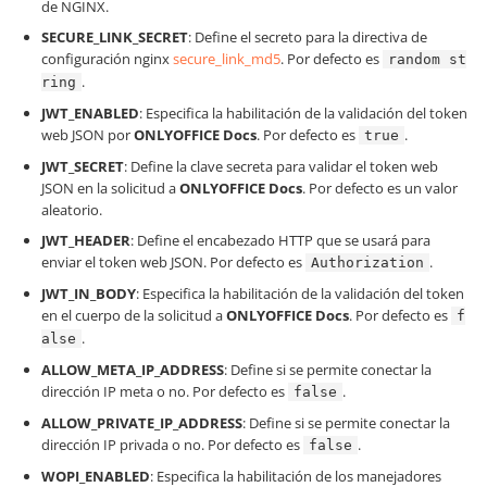
de NGINX.
SECURE_LINK_SECRET
: Define el secreto para la directiva de
configuración nginx
secure_link_md5
. Por defecto es
random st
.
ring
JWT_ENABLED
: Especifica la habilitación de la validación del token
web JSON por
ONLYOFFICE Docs
. Por defecto es
.
true
JWT_SECRET
: Define la clave secreta para validar el token web
JSON en la solicitud a
ONLYOFFICE Docs
. Por defecto es un valor
aleatorio.
JWT_HEADER
: Define el encabezado HTTP que se usará para
enviar el token web JSON. Por defecto es
.
Authorization
JWT_IN_BODY
: Especifica la habilitación de la validación del token
en el cuerpo de la solicitud a
ONLYOFFICE Docs
. Por defecto es
f
.
alse
ALLOW_META_IP_ADDRESS
: Define si se permite conectar la
dirección IP meta o no. Por defecto es
.
false
ALLOW_PRIVATE_IP_ADDRESS
: Define si se permite conectar la
dirección IP privada o no. Por defecto es
.
false
WOPI_ENABLED
: Especifica la habilitación de los manejadores