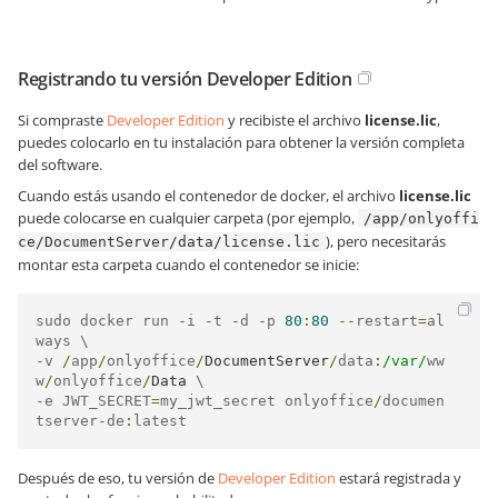
Registrando tu versión Developer Edition
Si compraste
Developer Edition
y recibiste el archivo
license.lic
,
puedes colocarlo en tu instalación para obtener la versión completa
del software.
Cuando estás usando el contenedor de docker, el archivo
license.lic
puede colocarse en cualquier carpeta (por ejemplo,
/app/onlyoffi
), pero necesitarás
ce/DocumentServer/data/license.lic
montar esta carpeta cuando el contenedor se inicie:
sudo docker run 
-
i 
-
t 
-
d 
-
p 
80
:
80
--
restart
=
al
-
v 
/
app
/
onlyoffice
/
DocumentServer
/
data
:
/var/
ww
w
/
onlyoffice
/
Data
-
e JWT_SECRET
=
my_jwt_secret onlyoffice
/
documen
tserver
-
de
:
latest
Después de eso, tu versión de
Developer Edition
estará registrada y