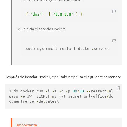
{
"dns"
:
[
"8.8.8.8"
]
}
Reinicia el servicio Docker:
sudo systemctl restart docker
.
service
Después de instalar Docker, ejecútalo y ejecuta el siguiente comando:
sudo docker run 
-
i 
-
t 
-
d 
-
p 
80
:
80
--
restart
=
al
ways 
-
e JWT_SECRET
=
my_jwt_secret onlyoffice
/
do
cumentserver
-
de
:
latest
Importante