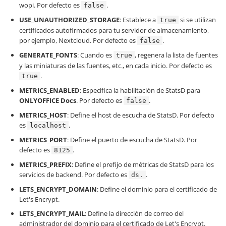
wopi. Por defecto es
.
false
USE_UNAUTHORIZED_STORAGE
: Establece a
si se utilizan
true
certificados autofirmados para tu servidor de almacenamiento,
por ejemplo, Nextcloud. Por defecto es
.
false
GENERATE_FONTS
: Cuando es
, regenera la lista de fuentes
true
y las miniaturas de las fuentes, etc., en cada inicio. Por defecto es
.
true
METRICS_ENABLED
: Especifica la habilitación de StatsD para
ONLYOFFICE Docs
. Por defecto es
.
false
METRICS_HOST
: Define el host de escucha de StatsD. Por defecto
es
.
localhost
METRICS_PORT
: Define el puerto de escucha de StatsD. Por
defecto es
.
8125
METRICS_PREFIX
: Define el prefijo de métricas de StatsD para los
servicios de backend. Por defecto es
.
ds.
LETS_ENCRYPT_DOMAIN
: Define el dominio para el certificado de
Let's Encrypt.
LETS_ENCRYPT_MAIL
: Define la dirección de correo del
administrador del dominio para el certificado de Let's Encrypt.