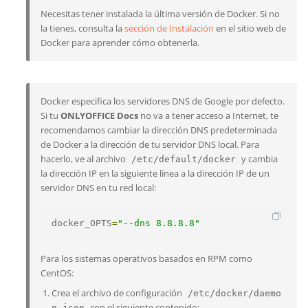
Necesitas tener instalada la última versión de Docker. Si no
la tienes, consulta la
sección de Instalación
en el sitio web de
Docker para aprender cómo obtenerla.
Docker especifica los servidores DNS de Google por defecto.
Si tu
ONLYOFFICE Docs
no va a tener acceso a Internet, te
recomendamos cambiar la dirección DNS predeterminada
de Docker a la dirección de tu servidor DNS local. Para
hacerlo, ve al archivo
y cambia
/etc/default/docker
la dirección IP en la siguiente línea a la dirección IP de un
servidor DNS en tu red local:
docker_OPTS
=
"--dns 8.8.8.8"
Para los sistemas operativos basados en RPM como
CentOS:
Crea el archivo de configuración
/etc/docker/daemo
con el siguiente contenido:
n.json