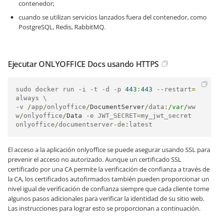
contenedor;
cuando se utilizan servicios lanzados fuera del contenedor, como
PostgreSQL, Redis, RabbitMQ.
Ejecutar ONLYOFFICE Docs usando HTTPS
sudo docker run 
-
i 
-
t 
-
d 
-
p 
443
:
443
--
restart
=
-
v 
/
app
/
onlyoffice
/
DocumentServer
/
data
:
/var/
ww
w
/
onlyoffice
/
Data
-
e JWT_SECRET
=
my_jwt_secret 
onlyoffice
/
documentserver
-
de
:
latest
El acceso a la aplicación onlyoffice se puede asegurar usando SSL para
prevenir el acceso no autorizado. Aunque un certificado SSL
certificado por una CA permite la verificación de confianza a través de
la CA, los certificados autofirmados también pueden proporcionar un
nivel igual de verificación de confianza siempre que cada cliente tome
algunos pasos adicionales para verificar la identidad de su sitio web.
Las instrucciones para lograr esto se proporcionan a continuación.