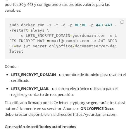
puertos 80 y 443 y configurando sus propios valores para las
variables:
sudo docker run 
-
i 
-
t 
-
d 
-
p 
80
:
80
-
p 
443
:
443
-
-
restart
=
always \

-
e LETS_ENCRYPT_DOMAIN
=
yourdomain
.
com 
-
e L
ETS_ENCRYPT_MAIL
=
email@example
.
com 
-
e JWT_SECR
ET
=
my_jwt_secret onlyoffice
/
documentserver
-
de
:
latest
Dónde:
LETS_ENCRYPT_DOMAIN
- un nombre de dominio para usar en el
certificado.
LETS_ENCRYPT_MAIL
- un correo electrónico utilizado para el
registro y contacto de recuperación.
El certificado firmado por la CA letsencrypt.org se generará e instalará
automáticamente en su servidor. Ahora, su
ONLYOFFICE Docs
debería estar disponible en la dirección
https://yourdomain.com
.
Generación de certificados autofirmados