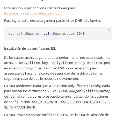
Esta sección le proporciona instrucciones para
fortalecer la seguridad de su servidor
.
Para lograr esto, necesita generar parámetros DHE más fuertes.
openssl dhparam 
-
out
 dhparam
.
pem 
2048
Instalación de los certificados SSL
De los cuatro archivos generados anteriormente, necesita instalar los
archivos
,
y
onlyoffice.key
onlyoffice.crt
dhparam.pem
en el servidor onlyoffice. El archivo CSR no es necesario, pero
asegúrese de hacer una copia de seguridad del archivo de forma
segura (en caso de que lo necesite nuevamente).
La ruta predeterminada que la aplicación onlyoffice está configurada
para buscar los certificados SSL es
/var/www/onlyoffice/Data/
, sin embargo, esto se puede cambiar utilizando las opciones
certs
de configuración
,
y
SSL_KEY_PATH
SSL_CERTIFICATE_PATH
S
.
SL_DHPARAM_PATH
La ruta
es la ruta del almacén de
/var/www/onlyoffice/Data/