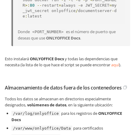
R
>:
80
--
restart
=
always 
-
e JWT_SECRET
=
my
_jwt_secret onlyoffice
/
documentserver
-
d
e
:
latest
Donde
es el número de puerto que
<PORT_NUMBER>
deseas que use
ONLYOFFICE Docs
.
Esto instalará
ONLYOFFICE Docs
y todas las dependencias que
necesita (la lista de lo que hace el script se puede encontrar
aquí
).
Almacenamiento de datos fuera de los contenedores
Todos los datos se almacenan en directorios especialmente
designados,
volúmenes de datos
, en la siguiente ubicación:
para los registros de
ONLYOFFICE
/var/log/onlyoffice
Docs
para certificados
/var/www/onlyoffice/Data