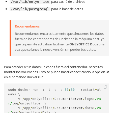
para caché de archivos
/var/lib/onlyoffice
para la base de datos
/var/lib/postgresql
Recomendamos
Recomendamos encarecidamente que almacenes los datos
fuera de los contenedores de Docker en la máquina host, ya
que te permite actualizar fácilmente
ONLYOFFICE Docs
una
vez que se lance la nueva versión sin perder tus datos.
Para acceder a tus datos ubicados fuera del contenedor, necesitas
montar los volúmenes. Esto se puede hacer especificando la opción
-v
en el comando docker run.
sudo docker run 
-
i 
-
t 
-
d 
-
p 
80
:
80
--
restart
=
al
ways \

-
v 
/
app
/
onlyoffice
/
DocumentServer
/
logs
:
/va
r/
log
/
onlyoffice  \

-
v 
/
app
/
onlyoffice
/
DocumentServer
/
data
:
/va
r/
www
/
onlyoffice
/
Data
  \
