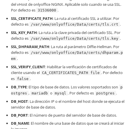
del vHost de onlyoffice NGINX. Aplicable solo cuando se usa SSL.
Por defecto es
.
31536000
SSL_CERTIFICATE_PATH
: La ruta al certificado SSL a utilizar. Por
defecto es
.
/var/www/onlyoffice/Data/certs/tls.crt
SSL_KEY_PATH
: La ruta a la clave privada del certificado SSL. Por
defecto es
.
/var/www/onlyoffice/Data/certs/tls.key
SSL_DHPARAM_PATH
: La ruta al parámetro Diffie-Hellman. Por
defecto es
/var/www/onlyoffice/Data/certs/dhparam.p
.
em
SSL_VERIFY_CLIENT
: Habilitar la verificación de certificados de
cliente usando el
. Por defecto
CA_CERTIFICATES_PATH file
es
.
false
DB_TYPE
: El tipo de base de datos. Los valores soportados son
p
,
o
. Por defecto es
.
ostgres
mariadb
mysql
postgres
DB_HOST
: La dirección IP o el nombre del host donde se ejecuta el
servidor de base de datos.
DB_PORT
: El número de puerto del servidor de base de datos.
DB_NAME
: El nombre de una base de datos que se creará al iniciar