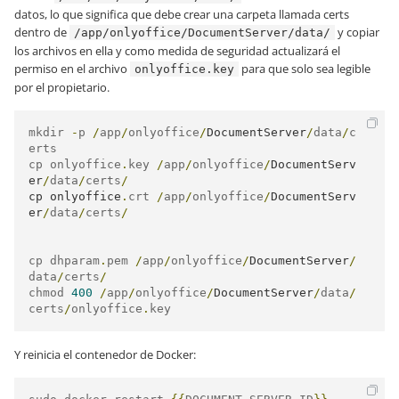
datos, lo que significa que debe crear una carpeta llamada certs
dentro de
y copiar
/app/onlyoffice/DocumentServer/data/
los archivos en ella y como medida de seguridad actualizará el
permiso en el archivo
para que solo sea legible
onlyoffice.key
por el propietario.
mkdir 
-
p 
/
app
/
onlyoffice
/
DocumentServer
/
data
/
c
erts

cp onlyoffice
.
key 
/
app
/
onlyoffice
/
DocumentServ
er
/
data
/
certs
/
cp onlyoffice
.
crt 
/
app
/
onlyoffice
/
DocumentServ
er
/
data
/
certs
/
cp dhparam
.
pem 
/
app
/
onlyoffice
/
DocumentServer
/
data
/
certs
/
chmod 
400
/
app
/
onlyoffice
/
DocumentServer
/
data
/
certs
/
onlyoffice
.
key
Y reinicia el contenedor de Docker: