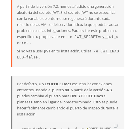
A partir de la versión 7.2, hemos añadido una generación
aleatoria del secreto JWT. Si el secreto JWT no se especifica
con la variable de entorno, se regenerará durante cada
reinicio de las VMs o del servidor físico, lo que podría causar
problemas en las integraciones. Para evitar este problema,
especifica tu propio valor en
-e JWT_SECRET=my_jwt_s
.
ecret
Si no vas a usar JWT en tu instalación, utiliza
-e JWT_ENAB
.
LED=false
Por defecto,
ONLYOFFICE Docs
escucha las conexiones
entrantes usando el puerto
80
. A partir de la versión
4.3
,
puedes cambiar el puerto para
ONLYOFFICE Docs
si
planeas usarlo en lugar del predeterminado. Esto se puede
hacer fácilmente cambiando el puerto de mapeo durante la
instalación:
sudo docker run 
-
i 
-
t 
-
d 
-
p 
<
PORT_NUMBE