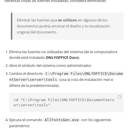
necesitas todas las fuentes instaladas, considera eliminarlas:
Eliminar las fuentes que
se utilizan
en algunos de los
documentos podría arruinar el diseño y la visualización
original del documento.
Elimina las fuentes no utilizadas del sistema (de la computadora
donde está instalado
ONLYOFFICE Docs
).
Abre el símbolo del sistema como administrador.
Cambia al directorio
C:\Program Files\ONLYOFFICE\Docume
(usa la ruta de instalación real si
ntServer\server\tools
difiere de la predeterminada):
cd "C:\Program Files\ONLYOFFICE\DocumentServ
er\server\tools"
Ejecuta el comando
con los siguientes
AllFontsGen.exe
parámetros: