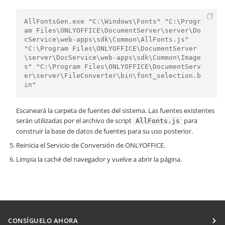
AllFontsGen.exe "C:\Windows\Fonts" "C:\Progr
am Files\ONLYOFFICE\DocumentServer\server\Do
cService\web-apps\sdk\Common\AllFonts.js" 
"C:\Program Files\ONLYOFFICE\DocumentServer
\server\DocService\web-apps\sdk\Common\Image
s" "C:\Program Files\ONLYOFFICE\DocumentServ
er\server\FileConverter\bin\font_selection.b
in"
Escaneará la carpeta de fuentes del sistema. Las fuentes existentes
serán utilizadas por el archivo de script
para
AllFonts.js
construir la base de datos de fuentes para su uso posterior.
Reinicia el Servicio de Conversión de ONLYOFFICE.
Limpia la caché del navegador y vuelve a abrir la página.
CONSÍGUELO AHORA