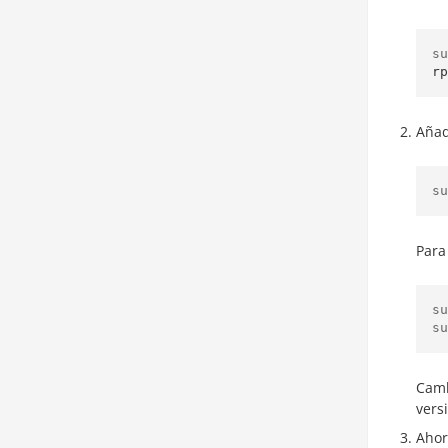
su
rp
Añad
su
Para
su
su
Camb
versi
Ahor