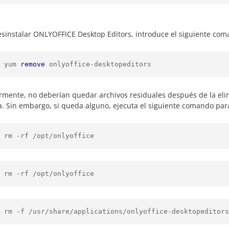
esinstalar ONLYOFFICE Desktop Editors, introduce el siguiente com
 yum 
remove
 onlyoffice
-
desktopeditors
rmente, no deberían quedar archivos residuales después de la el
a. Sin embargo, si queda alguno, ejecuta el siguiente comando pa
 rm -rf /opt/onlyoffice
 rm -rf /opt/onlyoffice
 rm -f /usr/share/applications/onlyoffice-desktopeditors