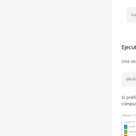
su
Ejecu
Una vez
desk
Si pref
comput