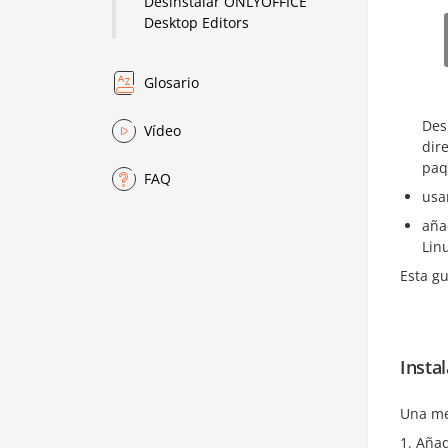
Desinstalar ONLYOFFICE
Desktop Editors
Glosario
Des
Vídeo
dir
paq
FAQ
usa
aña
Lin
Esta gu
Insta
Una mej
Añad