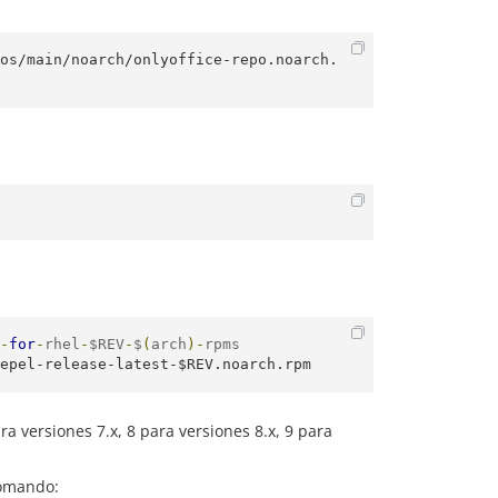
os/main/noarch/onlyoffice-repo.noarch.
-
for
-
rhel
-
$REV
-
$
(
arch
)-
rpms

epel-release-latest-$REV.noarch.rpm
 versiones 7.x, 8 para versiones 8.x, 9 para
comando: