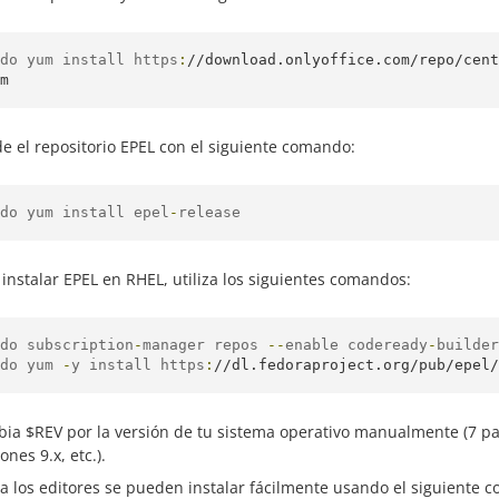
do yum install https
:
//download.onlyoffice.com/repo/cent
m
e el repositorio EPEL con el siguiente comando:
do yum install epel
-
release
 instalar EPEL en RHEL, utiliza los siguientes comandos:
do subscription
-
manager repos 
--
enable codeready
-
builder
do yum 
-
y install https
:
//dl.fedoraproject.org/pub/epel/
ia $REV por la versión de tu sistema operativo manualmente (7 para
ones 9.x, etc.).
a los editores se pueden instalar fácilmente usando el siguiente 