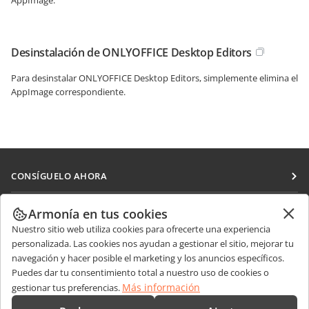
AppImage.
Desinstalación de ONLYOFFICE Desktop Editors
Para desinstalar ONLYOFFICE Desktop Editors, simplemente elimina el
AppImage correspondiente.
CONSÍGUELO AHORA
Docs
COLABORAR
Armonía en tus cookies
DocSpace
Nuestro sitio web utiliza cookies para ofrecerte una experiencia
Para colaboradores
RECIBIR NOTICIAS
personalizada. Las cookies nos ayudan a gestionar el sitio, mejorar tu
Workspace
Para traductores
navegación y hacer posible el marketing y los anuncios específicos.
Blog
Conectores
Puedes dar tu consentimiento total a nuestro uso de cookies o
OBTENER AYUDA
Para influencers
Más información
gestionar tus preferencias.
Aplicaciones de escritorio
Foro
Vacantes
CONTÁCTENOS