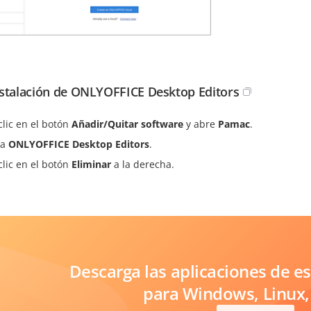
stalación de ONLYOFFICE Desktop Editors
clic en el botón
Añadir/Quitar software
y abre
Pamac
.
ca
ONLYOFFICE Desktop Editors
.
clic en el botón
Eliminar
a la derecha.
Descarga las aplicaciones de es
para Windows, Linux