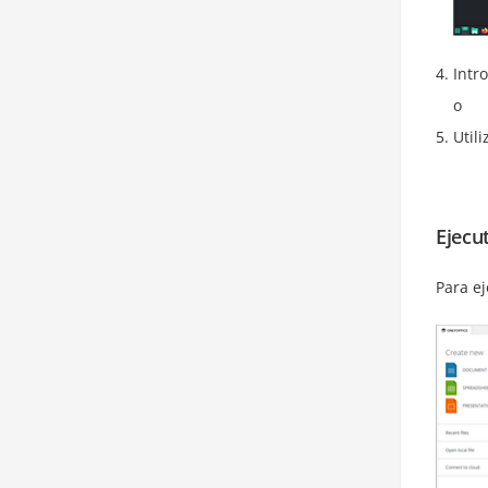
Intr
o
Util
Ejecu
Para ej