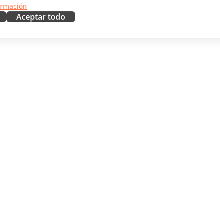
ormación
Aceptar todo
RAR
OBTENER AYUDA
aboradores
Foro
ductores
Cursos de formación
uencers
Webinars
Documentos técnicos
 NOTICIAS
Formulario de contacto de
soporte
Solicitar demo
© A