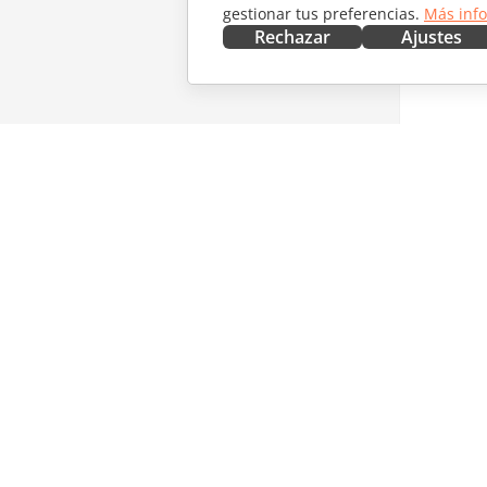
gestionar tus preferencias.
Más inf
Rechazar
Ajustes
CONSÍGUELO AHORA
COLABO
Docs
Para col
DocSpace
Para tra
Workspace
Para infl
Conectores
Vacantes
Aplicaciones de escritorio
RECIBIR
Aplicaciones móviles
Blog
ONLYOFFICE.COM