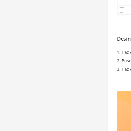
Desin
Haz 
Bus
Haz 