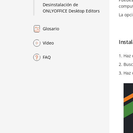
Desinstalación de
comput
ONLYOFFICE Desktop Editors
La opci
Glosario
Insta
Vídeo
Haz 
FAQ
Bus
Haz 