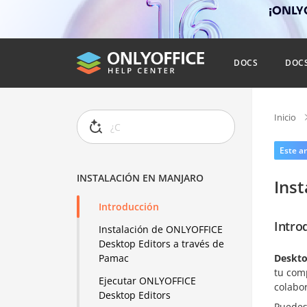
¡ONLYO
DOCS
DOC
Inicio
Este ar
INSTALACIÓN EN MANJARO
Ins
Introducción
Intro
Instalación de ONLYOFFICE
Desktop Editors a través de
Deskto
Pamac
tu com
Ejecutar ONLYOFFICE
colabor
Desktop Editors
Puedes