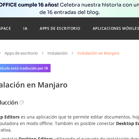
FFICE cumple 16 años!
Celebra nuestra historia con un
de 16 entradas del blog.
SPACE
IA
APPS DE ESCRITORIO
APLICACIONES MÓVILE
Apps de escritorio
Instalación
Instalación en Manjaro
tículo está traducido por IA
talación en Manjaro
ducción
p Editors
es una aplicación que te permite editar documentos, ho
putadora en modo offline. También es posible conectar
Desktop Ed
ativa.
 instalar
Desktop Editors
utilizando el paquete de instalación dep