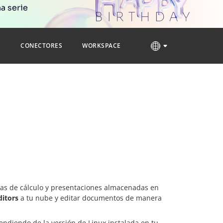
a serie
S
CONECTORES
WORKSPACE
jas de cálculo y presentaciones almacenadas en
itors
a tu nube y editar documentos de manera
endiendo de la versión de Linux instalada en tu