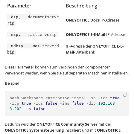
Parameter
Beschreibung
-dip, --documentserve
ONLYOFFICE Docs
IP-Adresse
rip
ONLYOFFICE E-E-Mail
IP-Adresse
-mip, --mailserverip
IP-Adresse der
ONLYOFFICE E-E-
-mdbip, --mailserverd
Mail
-Datenbank
bip
Diese Parameter können zum Verbinden der Komponenten
verwendet werden, wenn Sie sie auf separaten Maschinen installieren.
Beispiel
bash workspace
-
enterprise
-
install
.
sh 
-
ics 
true
-
icp 
true
-
ids 
false
-
ims 
false
-
dip 
192.168
.
3.202
-
es 
false
Dadurch wird der
ONLYOFFICE Community Server
mit der
ONLYOFFICE Systemsteuerung
installiert und mit
ONLYOFFICE