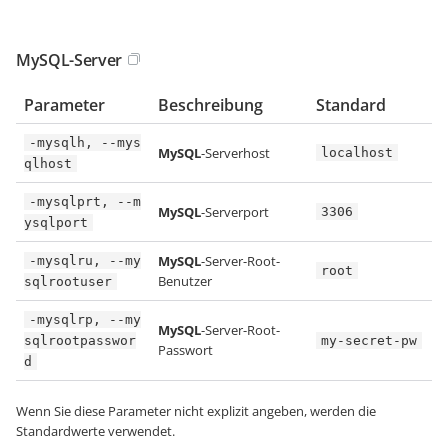
MySQL-Server
Parameter
Beschreibung
Standard
-mysqlh, --mys
MySQL
-Serverhost
localhost
qlhost
-mysqlprt, --m
MySQL
-Serverport
3306
ysqlport
MySQL
-Server-Root-
-mysqlru, --my
root
Benutzer
sqlrootuser
-mysqlrp, --my
MySQL
-Server-Root-
sqlrootpasswor
my-secret-pw
Passwort
d
Wenn Sie diese Parameter nicht explizit angeben, werden die
Standardwerte verwendet.