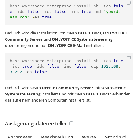
bash workspace
-
enterprise
-
install
.
sh 
-
ics 
fals
e
-
ids 
false
-
icp 
false
-
ims 
true
-
md 
"yourdom
ain.com"
-
es 
true
Dadurch wird die Installation von
ONLYOFFICE Docs
,
ONLYOFFICE
Community Server
und
ONLYOFFICE Systemsteuerung
übersprungen und nur
ONLYOFFICE E-Mail
installiert.
bash workspace
-
enterprise
-
install
.
sh 
-
ics 
true
-
icp 
true
-
ids 
false
-
ims 
false
-
dip 
192.168
.
3.202
-
es 
false
Dadurch wird
ONLYOFFICE Community Server
mit
ONLYOFFICE
Systemsteuerung
installiert und mit
ONLYOFFICE Docs
verbunden,
das auf einem anderen Computer installiert ist.
Auslagerungsdatei erstellen
Parameter
Beschreibung
Werte
Standard