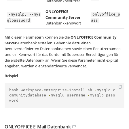
Datenbankbenutzer
ONLYOFFICE
-mysqlp, --mys
onlyoffice_p
Community Server
qlpassword
ass
Datenbankkennwort
Mit diesen Parametern können Sie die
ONLYOFFICE Community
Server
-Datenbank erstellen. Geben Sie dazu einen
benutzerdefinierten Datenbanknamen sowie einen Benutzernamen
und ein Kennwort für das Konto mit Superuser-Berechtigungen für
die erstellte Datenbank an. Wenn Sie diese Parameter nicht explizit
angeben, werden die Standardwerte verwendet.
Beispiel
bash workspace
-
enterprise
-
install
.
sh 
-
mysqld c
ommunitydatabase 
-
mysqlu username 
-
mysqlp pass
word
ONLYOFFICE E-Mail-Datenbank