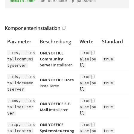
domain.com"
-
un username 
-
p password
Komponenteninstallation
Parameter
Beschreibung
Werte
Standard
ONLYOFFICE
-ics, --ins
true|f
Community
tallcommuni
alse|pu
true
Server
installieren
tyserver
ll
-ids, --ins
true|f
ONLYOFFICE Docs
talldocumen
alse|pu
true
installieren
tserver
ll
-ims, --ins
true|f
ONLYOFFICE E-E-
tallmailser
alse|pu
true
Mail
installieren
ver
ll
ONLYOFFICE
-icp, --ins
true|f
Systemsteuerung
tallcontrol
alse|pu
true