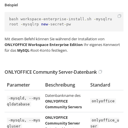
Beispiel
bash workspace
-
enterprise
-
install
.
sh 
-
mysqlru 
root 
-
mysqlrp 
new
-
secret
-
pw
Mit diesem Befehl können Sie während der Installation von
ONLYOFFICE Workspace Enterprise Edition
Ihr eigenes Kennwort
für das
MySQL
-Root-Konto festlegen.
ONLYOFFICE Community Server-Datenbank
Parameter
Beschreibung
Standard
Datenbankname des
-mysqld, --mys
ONLYOFFICE
onlyoffice
qldatabase
Community Servers
ONLYOFFICE
-mysqlu, --mys
onlyoffice_u
Community Server
qluser
ser