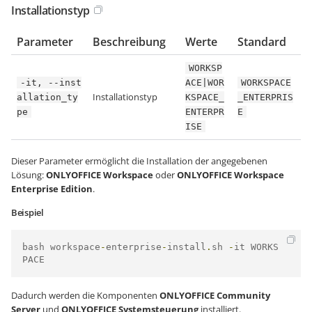
Installationstyp
Parameter
Beschreibung
Werte
Standard
WORKSP
-it, --inst
ACE|WOR
WORKSPACE
Installationstyp
allation_ty
KSPACE_
_ENTERPRIS
pe
ENTERPR
E
ISE
Dieser Parameter ermöglicht die Installation der angegebenen
Lösung:
ONLYOFFICE Workspace
oder
ONLYOFFICE Workspace
Enterprise Edition
.
Beispiel
bash workspace
-
enterprise
-
install
.
sh 
-
it WORKS
PACE 
Dadurch werden die Komponenten
ONLYOFFICE Community
Server
und
ONLYOFFICE Systemsteuerung
installiert.