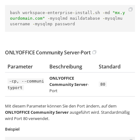
bash workspace
-
enterprise
-
install
.
sh 
-
md 
"mx.y
ourdomain.com"
-
mysqlmd maildatabase 
-
mysqlmu 
username 
-
mysqlmp password
ONLYOFFICE Community Server-Port
Parameter
Beschreibung
Standard
ONLYOFFICE
-cp, --communi
Community Server
-
80
typort
Port
Mit diesem Parameter können Sie den Port ändern, auf dem
ONLYOFFICE Community Server
ausgeführt wird. Standardmäßig
wird Port 80 verwendet.
Beispiel