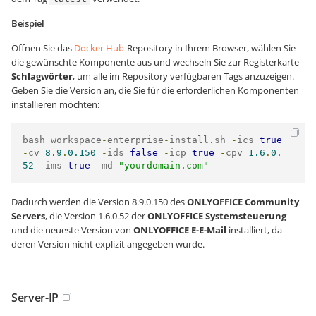
Beispiel
Öffnen Sie das
Docker Hub
-Repository in Ihrem Browser, wählen Sie
die gewünschte Komponente aus und wechseln Sie zur Registerkarte
Schlagwörter
, um alle im Repository verfügbaren Tags anzuzeigen.
Geben Sie die Version an, die Sie für die erforderlichen Komponenten
installieren möchten:
bash workspace
-
enterprise
-
install
.
sh 
-
ics 
true
-
cv 
8.9
.
0.150
-
ids 
false
-
icp 
true
-
cpv 
1.6
.
0.
52
-
ims 
true
-
md 
"yourdomain.com"
Dadurch werden die Version 8.9.0.150 des
ONLYOFFICE Community
Servers
, die Version 1.6.0.52 der
ONLYOFFICE Systemsteuerung
und die neueste Version von
ONLYOFFICE E-E-Mail
installiert, da
deren Version nicht explizit angegeben wurde.
Server-IP