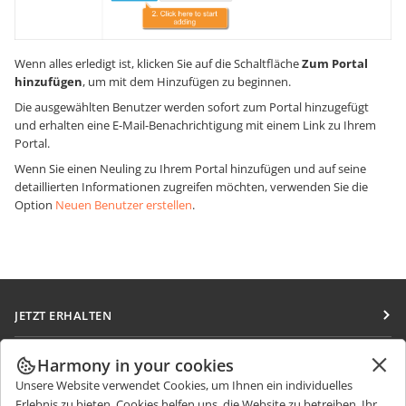
Wenn alles erledigt ist, klicken Sie auf die Schaltfläche
Zum Portal
hinzufügen
, um mit dem Hinzufügen zu beginnen.
Die ausgewählten Benutzer werden sofort zum Portal hinzugefügt
und erhalten eine E-Mail-Benachrichtigung mit einem Link zu Ihrem
Portal.
Wenn Sie einen Neuling zu Ihrem Portal hinzufügen und auf seine
detaillierten Informationen zugreifen möchten, verwenden Sie die
Option
Neuen Benutzer erstellen
.
JETZT ERHALTEN
Docs
ZUSAMMENARBEITEN
Harmony in your cookies
DocSpace
Unsere Website verwendet Cookies, um Ihnen ein individuelles
Für Mitwirkende
NACHRICHTEN ERHALTEN
Erlebnis zu bieten. Cookies helfen uns, die Website zu betreiben, Ihr
Workspace