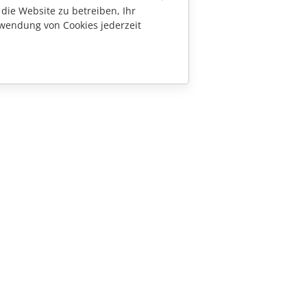
die Website zu betreiben, Ihr
wendung von Cookies jederzeit
KONTAKT
Fragen zum Kauf
sales@onlyoffice.com
Partneranfragen
partners@onlyoffice.com
Presseanfragen
press@onlyoffice.com
Rückruf anfordern