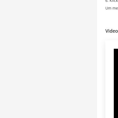
Klic
Um me
Vide