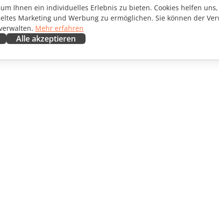
m Ihnen ein individuelles Erlebnis zu bieten. Cookies helfen uns, 
ieltes Marketing und Werbung zu ermöglichen. Sie können der Ver
 verwalten.
Mehr erfahren
Alle akzeptieren
ENARBEITEN
HILFE ERHALTEN
irkende
Forum
setzer
Schulungen
encer
Webinare
ngebote
White Papers
CHTEN
Support-Kontaktformular
EN
Demo bestellen