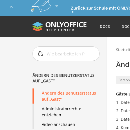
Zurück zur Schule mit ONLY
DOCS
DOC
Startsei
Änd
ÄNDERN DES BENUTZERSTATUS
Person
AUF „GAST“
Ändern des Benutzerstatus
Gäste
s
auf „Gast“
Date
Administratorrechte
Date
entziehen
Date
Video anschauen
Komm