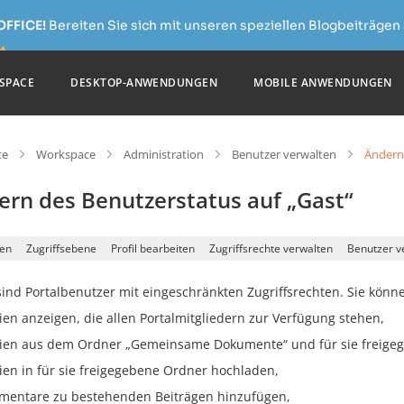
OFFICE!
Bereiten Sie sich mit unseren speziellen Blogbeiträgen 
SPACE
DESKTOP-ANWENDUNGEN
MOBILE ANWENDUNGEN
te
Workspace
Administration
Benutzer verwalten
Ändern 
ern des Benutzerstatus auf „Gast“
en
Zugriffsebene
Profil bearbeiten
Zugriffsrechte verwalten
Benutzer v
ind Portalbenutzer mit eingeschränkten Zugriffsrechten. Sie könn
ien anzeigen, die allen Portalmitgliedern zur Verfügung stehen,
ien aus dem Ordner „Gemeinsame Dokumente“ und für sie freige
ien in für sie freigegebene Ordner hochladen,
entare zu bestehenden Beiträgen hinzufügen,