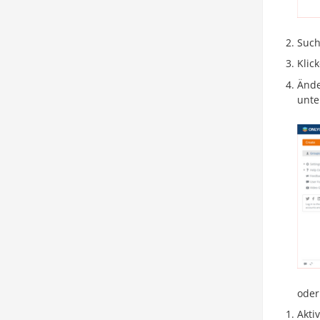
Such
Klic
Ände
unte
oder
Akti