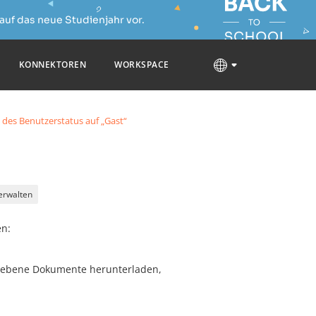
auf das neue Studienjahr vor.
KONNEKTOREN
WORKSPACE
des Benutzerstatus auf „Gast“
erwalten
en:
gebene Dokumente herunterladen,