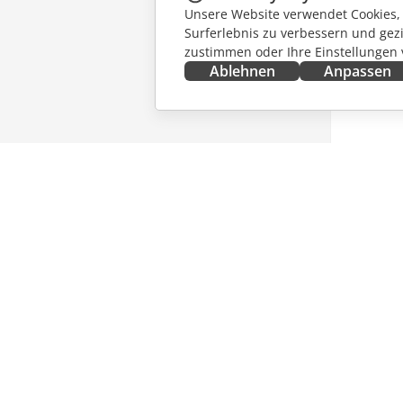
Unsere Website verwendet Cookies, u
Surferlebnis zu verbessern und gez
zustimmen oder Ihre Einstellungen
Ablehnen
Anpassen
JETZT ERHALTEN
ZUSAMM
Docs
Für Mitw
DocSpace
Für Über
Workspace
Für Influ
Integrations-Apps
Stellena
Desktop-Apps
NACHRI
Mobile Apps
ERHALT
Blog