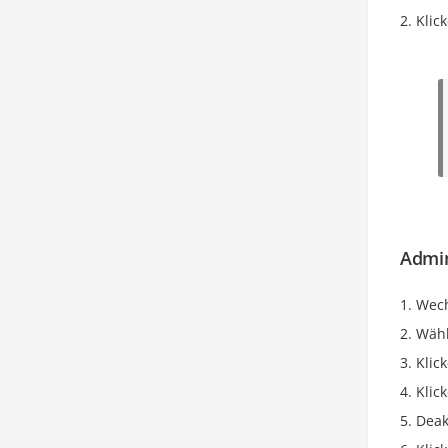
Klic
Admin
Wech
Wähl
Klic
Klic
Deak