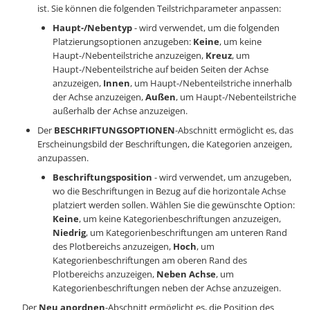
ist. Sie können die folgenden Teilstrichparameter anpassen:
Haupt-/Nebentyp
- wird verwendet, um die folgenden
Platzierungsoptionen anzugeben:
Keine
, um keine
Haupt-/Nebenteilstriche anzuzeigen,
Kreuz
, um
Haupt-/Nebenteilstriche auf beiden Seiten der Achse
anzuzeigen,
Innen
, um Haupt-/Nebenteilstriche innerhalb
der Achse anzuzeigen,
Außen
, um Haupt-/Nebenteilstriche
außerhalb der Achse anzuzeigen.
Der
BESCHRIFTUNGSOPTIONEN
-Abschnitt ermöglicht es, das
Erscheinungsbild der Beschriftungen, die Kategorien anzeigen,
anzupassen.
Beschriftungsposition
- wird verwendet, um anzugeben,
wo die Beschriftungen in Bezug auf die horizontale Achse
platziert werden sollen. Wählen Sie die gewünschte Option:
Keine
, um keine Kategorienbeschriftungen anzuzeigen,
Niedrig
, um Kategorienbeschriftungen am unteren Rand
des Plotbereichs anzuzeigen,
Hoch
, um
Kategorienbeschriftungen am oberen Rand des
Plotbereichs anzuzeigen,
Neben Achse
, um
Kategorienbeschriftungen neben der Achse anzuzeigen.
Der
Neu anordnen
-Abschnitt ermöglicht es, die Position des