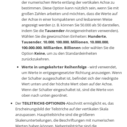
der numerischen Werte entlang der vertikalen Achse zu
bestimmen. Diese Option kann nützlich sein, wenn Sie mit
großen Zahlen arbeiten und möchten, dass die Werte auf
der Achse in einer kompakteren und lesbareren Weise
angezeigt werden (z. B. können Sie 50.000 als 50 darstellen,
indem Sie die
Tausender
-Anzeigeneinheiten verwenden).
Wählen Sie die gewünschten Einheiten:
Hunderte
,
Tausender
,
10.000
,
100.000
,
Millionen
,
10.000.000
,
100.000.000
,
Milliarden
,
Billionen
oder wählen Sie die
Option
Keine
, um zu den Standardeinheiten
zurückzukehren.
Werte in umgekehrter Reihenfolge
- wird verwendet,
um Werte in entgegengesetzter Richtung anzuzeigen. Wenn
der Schalter ausgeschaltet ist, befindet sich der niedrigste
Wert unten und der höchste Wert oben auf der Achse.
Wenn der Schalter eingeschaltet ist, sind die Werte von
oben nach unten geordnet.
Der
TEILSTRICHE-OPTIONEN
-Abschnitt ermöglicht es, das
Erscheinungsbild der Teilstriche auf der vertikalen Skala
anzupassen. Hauptteilstriche sind die größeren
Skalenunterteilungen, die Beschriftungen mit numerischen
Werten haben können. Nebenteilstriche sind die