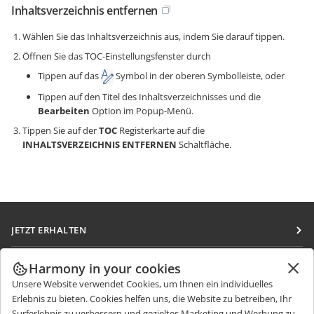
Inhaltsverzeichnis entfernen
Wählen Sie das Inhaltsverzeichnis aus, indem Sie darauf tippen.
Öffnen Sie das TOC-Einstellungsfenster durch
Tippen auf das
Symbol in der oberen Symbolleiste, oder
Tippen auf den Titel des Inhaltsverzeichnisses und die
Bearbeiten
Option im Popup-Menü.
Tippen Sie auf der
TOC
Registerkarte auf die
INHALTSVERZEICHNIS ENTFERNEN
Schaltfläche.
JETZT ERHALTEN
Docs
ZUSAMMENARBEITEN
Harmony in your cookies
DocSpace
Unsere Website verwendet Cookies, um Ihnen ein individuelles
Für Mitwirkende
NACHRICHTEN ERHALTEN
Erlebnis zu bieten. Cookies helfen uns, die Website zu betreiben, Ihr
Workspace
Für Übersetzer
Surferlebnis zu verbessern und gezieltes Marketing und Werbung zu