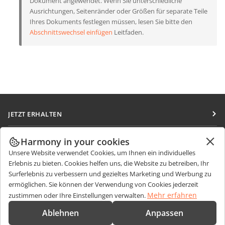
Dokument angewendet. Wenn Sie unterschiedliche
Ausrichtungen, Seitenränder oder Größen für separate Teile
Ihres Dokuments festlegen müssen, lesen Sie bitte den
Abschnittswechsel einfügen
Leitfaden.
JETZT ERHALTEN
Docs
ZUSAMMENARBEITEN
Harmony in your cookies
DocSpace
Unsere Website verwendet Cookies, um Ihnen ein individuelles
Für Mitwirkende
NACHRICHTEN ERHALTEN
Erlebnis zu bieten. Cookies helfen uns, die Website zu betreiben, Ihr
Workspace
Für Übersetzer
Surferlebnis zu verbessern und gezieltes Marketing und Werbung zu
Blog
Integrations-Apps
ermöglichen. Sie können der Verwendung von Cookies jederzeit
HILFE ERHALTEN
Für Influencer
Mehr erfahren
zustimmen oder Ihre Einstellungen verwalten.
Desktop-Apps
Forum
Stellenangebote
KONTAKT
Ablehnen
Anpassen
Mobile Apps
Schulungen