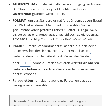
AUSRICHTUNG
- um den aktuellen Ausrichtungstyp zu ändern.
Der Standardausrichtungstyp ist
Hochformat
, der in
Querformat
geändert werden kann.
FORMAT
- um das Standardformat A4 zu ändern, tippen Sie auf
den Pfeil neben diesem Menüpunkt und wählen Sie die
gewünschte voreingestellte Größe: US Letter, US Legal, A4, A5,
B5, Umschlag #10, Umschlag DL, Tabloid, A3, Tabloid Oversize,
ROC 16K, Umschlag Choukei 3, Super B/A3, A0, A1, A2, A6.
Ränder
- um die Standardränder zu ändern, d.h. den leeren
Raum zwischen den linken, rechten, oberen und unteren
Seitenrändern und dem Absatztext. Verwenden Sie die
oder
Symbole, um den aktuellen Wert für die
oberen
,
unteren
,
linken
und
rechten
Seitenränder zu verringern
oder zu erhöhen.
Farbpaletten
- um das notwendige Farbschema aus den
verfügbaren auszuwählen.
Hinweis
: Alle diese Parameter werden auf das gesamte