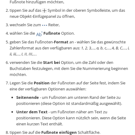
Fußnote hinzufügen möchten,
tippen Sie auf das
Symbol in der oberen Symbolleiste, um das
neue Objekt-Einfügepanel zu öffnen,
wechseln Sie zum
Reiter,
wählen Sie die
Fußnote
Option.
geben Sie das Fußnoten-
Format
an - wählen Sie das gewünschte
Zahlenformat aus den verfügbaren aus:
1, 2, 3,...
,
a, b, c,...
,
A, B, C,...
,
i,
ii, iii,...
,
I, II, III,...
.
verwenden Sie die
Start bei
Option, um die Zahl oder den
Buchstaben festzulegen, mit dem Sie die Nummerierung beginnen
möchten.
Legen Sie die
Position
der Fußnoten auf der Seite fest, indem Sie
eine der verfügbaren Optionen auswählen:
Seitenende
- um Fußnoten am unteren Rand der Seite zu
positionieren (diese Option ist standardmäßig ausgewählt).
Unter dem Text
- um Fußnoten näher am Text zu
positionieren. Diese Option kann nützlich sein, wenn die Seite
einen kurzen Text enthält.
tippen Sie auf die
Fußnote einfügen
Schaltfläche.