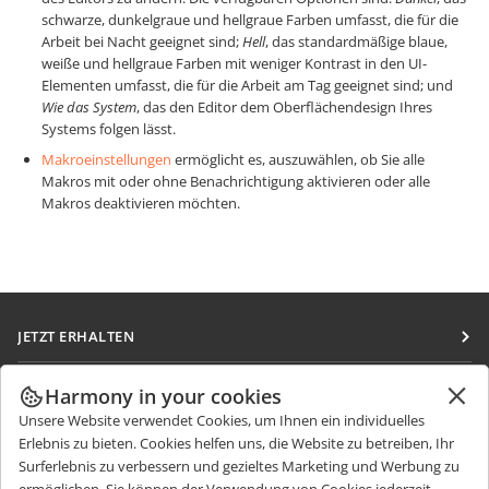
schwarze, dunkelgraue und hellgraue Farben umfasst, die für die
Arbeit bei Nacht geeignet sind;
Hell
, das standardmäßige blaue,
weiße und hellgraue Farben mit weniger Kontrast in den UI-
Elementen umfasst, die für die Arbeit am Tag geeignet sind; und
Wie das System
, das den Editor dem Oberflächendesign Ihres
Systems folgen lässt.
Makroeinstellungen
ermöglicht es, auszuwählen, ob Sie alle
Makros mit oder ohne Benachrichtigung aktivieren oder alle
Makros deaktivieren möchten.
JETZT ERHALTEN
Docs
ZUSAMMENARBEITEN
Harmony in your cookies
DocSpace
Unsere Website verwendet Cookies, um Ihnen ein individuelles
Für Mitwirkende
NACHRICHTEN ERHALTEN
Erlebnis zu bieten. Cookies helfen uns, die Website zu betreiben, Ihr
Workspace
Für Übersetzer
Surferlebnis zu verbessern und gezieltes Marketing und Werbung zu
Blog
Integrations-Apps