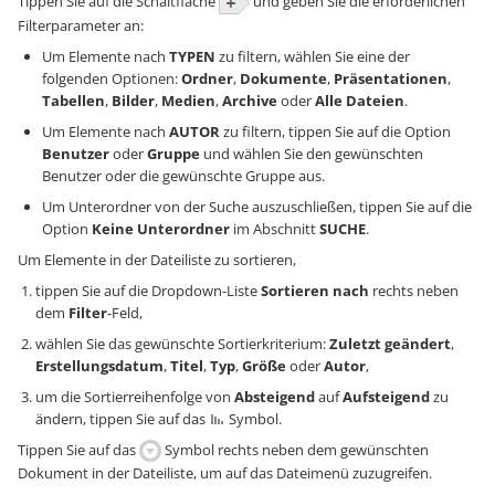
Tippen Sie auf die Schaltfläche
und geben Sie die erforderlichen
Filterparameter an:
Um Elemente nach
TYPEN
zu filtern, wählen Sie eine der
folgenden Optionen:
Ordner
,
Dokumente
,
Präsentationen
,
Tabellen
,
Bilder
,
Medien
,
Archive
oder
Alle Dateien
.
Um Elemente nach
AUTOR
zu filtern, tippen Sie auf die Option
Benutzer
oder
Gruppe
und wählen Sie den gewünschten
Benutzer oder die gewünschte Gruppe aus.
Um Unterordner von der Suche auszuschließen, tippen Sie auf die
Option
Keine Unterordner
im Abschnitt
SUCHE
.
Um Elemente in der Dateiliste zu sortieren,
tippen Sie auf die Dropdown-Liste
Sortieren nach
rechts neben
dem
Filter
-Feld,
wählen Sie das gewünschte Sortierkriterium:
Zuletzt geändert
,
Erstellungsdatum
,
Titel
,
Typ
,
Größe
oder
Autor
,
um die Sortierreihenfolge von
Absteigend
auf
Aufsteigend
zu
ändern, tippen Sie auf das
Symbol.
Tippen Sie auf das
Symbol rechts neben dem gewünschten
Dokument in der Dateiliste, um auf das Dateimenü zuzugreifen.