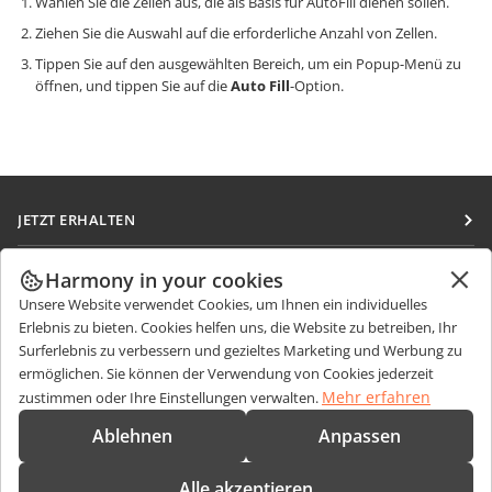
Wählen Sie die Zellen aus, die als Basis für AutoFill dienen sollen.
Ziehen Sie die Auswahl auf die erforderliche Anzahl von Zellen.
Tippen Sie auf den ausgewählten Bereich, um ein Popup-Menü zu
öffnen, und tippen Sie auf die
Auto Fill
-Option.
JETZT ERHALTEN
Docs
ZUSAMMENARBEITEN
Harmony in your cookies
DocSpace
Unsere Website verwendet Cookies, um Ihnen ein individuelles
Für Mitwirkende
NACHRICHTEN ERHALTEN
Erlebnis zu bieten. Cookies helfen uns, die Website zu betreiben, Ihr
Workspace
Für Übersetzer
Surferlebnis zu verbessern und gezieltes Marketing und Werbung zu
Blog
Integrations-Apps
ermöglichen. Sie können der Verwendung von Cookies jederzeit
HILFE ERHALTEN
Für Influencer
Mehr erfahren
zustimmen oder Ihre Einstellungen verwalten.
Desktop-Apps
Forum
Stellenangebote
KONTAKT
Ablehnen
Anpassen
Mobile Apps
Schulungen
Fragen zum Kauf
sales@onlyoffice.com
onlyoffice.com
Alle akzeptieren
Webinare