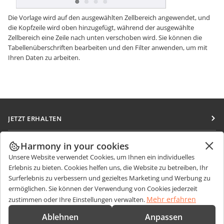
Die Vorlage wird auf den ausgewählten Zellbereich angewendet, und
die Kopfzeile wird oben hinzugefügt, während der ausgewählte
Zellbereich eine Zeile nach unten verschoben wird. Sie können die
Tabellenüberschriften bearbeiten und den Filter anwenden, um mit
Ihren Daten zu arbeiten.
JETZT ERHALTEN
Docs
ZUSAMMENARBEITEN
Harmony in your cookies
DocSpace
Unsere Website verwendet Cookies, um Ihnen ein individuelles
Für Mitwirkende
NACHRICHTEN ERHALTEN
Erlebnis zu bieten. Cookies helfen uns, die Website zu betreiben, Ihr
Workspace
Für Übersetzer
Surferlebnis zu verbessern und gezieltes Marketing und Werbung zu
Blog
Integrations-Apps
ermöglichen. Sie können der Verwendung von Cookies jederzeit
HILFE ERHALTEN
Für Influencer
Mehr erfahren
zustimmen oder Ihre Einstellungen verwalten.
Desktop-Apps
Forum
Stellenangebote
KONTAKT
Ablehnen
Anpassen
Mobile Apps
Schulungen