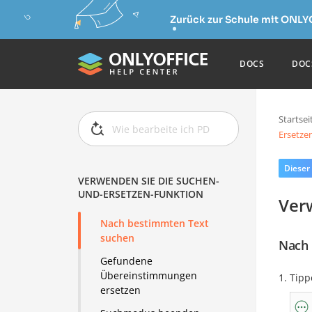
Zurück zur Schule mit ONLY
DOCS
DOC
Startsei
Ersetze
Dieser
VERWENDEN SIE DIE SUCHEN-
UND-ERSETZEN-FUNKTION
Ver
Nach bestimmten Text
suchen
Nach 
Gefundene
Übereinstimmungen
Tipp
ersetzen