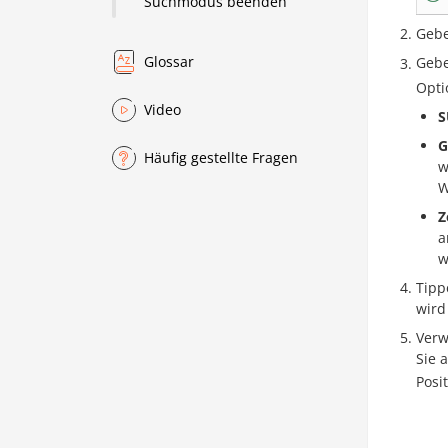
Suchmodus beenden
Gebe
Glossar
Gebe
Opti
Video
S
G
Häufig gestellte Fragen
w
W
Z
a
w
Tipp
wird
Verw
Sie 
Posi