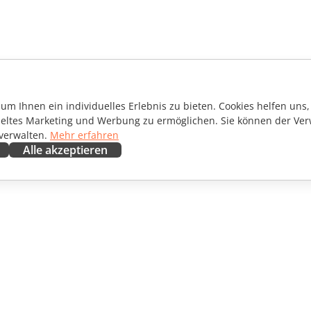
m Ihnen ein individuelles Erlebnis zu bieten. Cookies helfen uns, 
ieltes Marketing und Werbung zu ermöglichen. Sie können der Ver
 verwalten.
Mehr erfahren
Alle akzeptieren
ENARBEITEN
HILFE ERHALTEN
irkende
Forum
setzer
Schulungen
encer
Webinare