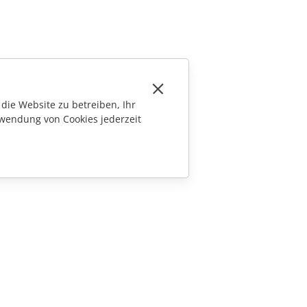
die Website zu betreiben, Ihr
wendung von Cookies jederzeit
KONTAKT
Fragen zum Kauf
sales@onlyoffice.com
Partneranfragen
partners@onlyoffice.com
Presseanfragen
press@onlyoffice.com