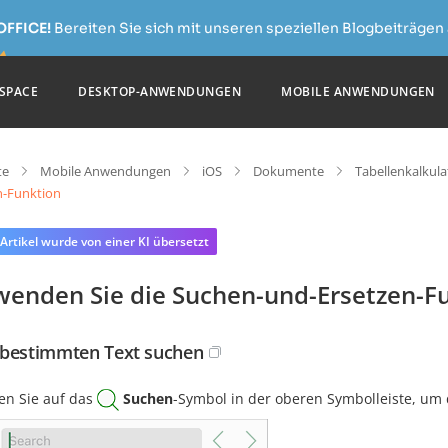
OFFICE!
Bereiten Sie sich mit unseren speziellen Blogbeiträgen 
SPACE
DESKTOP-ANWENDUNGEN
MOBILE ANWENDUNGEN
te
Mobile Anwendungen
iOS
Dokumente
Tabellenkalkula
n-Funktion
 Artikel wurde von einer KI übersetzt
wenden Sie die Suchen-und-Ersetzen-F
bestimmten Text suchen
en Sie auf das
Suchen
-Symbol in der oberen Symbolleiste, um