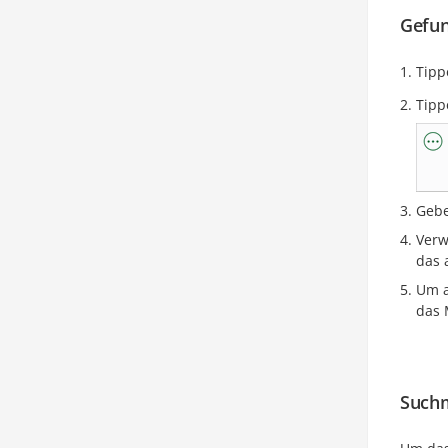
Gefun
Tipp
Tipp
Gebe
Verw
das 
Um a
das 
Such