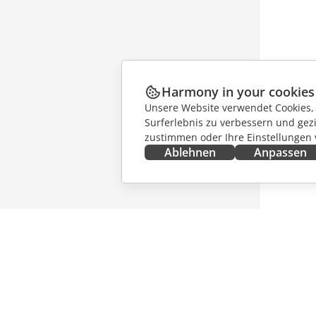
Harmony in your cookies
Unsere Website verwendet Cookies, u
Surferlebnis zu verbessern und gez
zustimmen oder Ihre Einstellungen
Ablehnen
Anpassen
JETZT ERHALTEN
ZUSAMM
Docs
Für Mitw
DocSpace
Für Über
Workspace
Für Influ