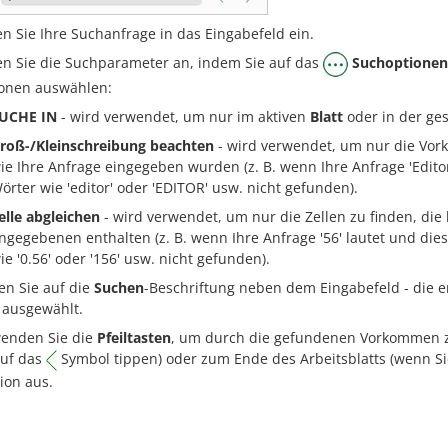
n Sie Ihre Suchanfrage in das Eingabefeld ein.
n Sie die Suchparameter an, indem Sie auf das
Suchoptionen
onen auswählen:
UCHE IN
- wird verwendet, um nur im aktiven
Blatt
oder in der g
roß-/Kleinschreibung beachten
- wird verwendet, um nur die Vor
ie Ihre Anfrage eingegeben wurden (z. B. wenn Ihre Anfrage 'Editor'
örter wie 'editor' oder 'EDITOR' usw. nicht gefunden).
elle abgleichen
- wird verwendet, um nur die Zellen zu finden, die 
ngegebenen enthalten (z. B. wenn Ihre Anfrage '56' lautet und dies
ie '0.56' oder '156' usw. nicht gefunden).
en Sie auf die
Suchen
-Beschriftung neben dem Eingabefeld - die ers
 ausgewählt.
enden Sie die
Pfeiltasten
, um durch die gefundenen Vorkommen zu
auf das
Symbol tippen) oder zum Ende des Arbeitsblatts (wenn S
tion aus.