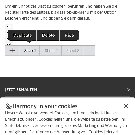
Um ein unnötiges Blatt zu löschen, berühren und halten Sie die
Registerkarte des Blattes, bis das Pop-up-Menü mit der Option
Löschen
erscheint, und tippen Sie dann darauf.
JETZT ERHALTEN
Docs
ZUSAMMENARBEITEN
Harmony in your cookies
DocSpace
Unsere Website verwendet Cookies, um Ihnen ein individuelles
Für Mitwirkende
NACHRICHTEN ERHALTEN
Erlebnis zu bieten. Cookies helfen uns, die Website zu betreiben, Ihr
Workspace
Für Übersetzer
Surferlebnis zu verbessern und gezieltes Marketing und Werbung zu
Blog
Integrations-Apps
ermöglichen. Sie können der Verwendung von Cookies jederzeit
HILFE ERHALTEN
Für Influencer