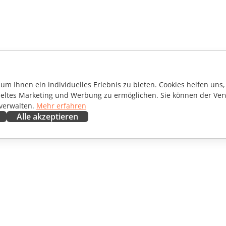
m Ihnen ein individuelles Erlebnis zu bieten. Cookies helfen uns, 
ieltes Marketing und Werbung zu ermöglichen. Sie können der Ver
 verwalten.
Mehr erfahren
Alle akzeptieren
ENARBEITEN
HILFE ERHALTEN
irkende
Forum
setzer
Schulungen