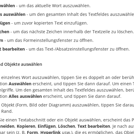
wählen
- um das aktuelle Wort auszuwählen.
es auswählen
- um den gesamten Inhalt des Textfeldes auszuwähle
fügen
- um zuvor kopierten Text einzufügen.
chen
- um das nächste Zeichen innerhalb der Textzeile zu löschen.
rm
- um das Formeinstellungsfenster zu öffnen.
t bearbeiten
- um das Text-/Absatzeinstellungsfenster zu öffnen.
nd Objekte auswählen
 einzelnes Wort auszuwählen, tippen Sie es doppelt an oder berüh
tion
Auswählen
erscheint, und tippen Sie dann darauf. Um einen 
lgriffe. Um den gesamten Inhalt des Textfeldes auszuwählen, ber
tion
Alles auswählen
erscheint, und tippen Sie dann darauf.
 Objekt (Form, Bild oder Diagramm) auszuwählen, tippen Sie darau
 Rand.
ie einen Textabschnitt oder ein Objekt auswählen, erscheint das
neiden
,
Kopieren
,
Einfügen
,
Löschen
,
Text bearbeiten
. Je nach a
ar sein (z. B.
Form
,
Hyperlink
usw.), die es ermöglichen, das Obje