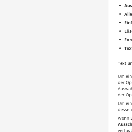
Aus
All
Ein
Lös
Fo
Tex
Text u
Um ein
der Op
Auswah
der Op
Um ein
dessen
Wenn S
Aussch
verfügb