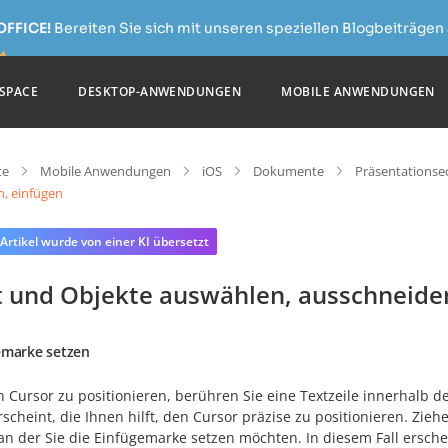
OFFICE!
Bereiten Sie sich mit unseren speziellen Blogbeiträgen 
SPACE
DESKTOP-ANWENDUNGEN
MOBILE ANWENDUNGEN
te
Mobile Anwendungen
iOS
Dokumente
Präsentationse
n, einfügen
 Artikel wurde von einer KI übersetzt
t und Objekte auswählen, ausschneiden
emarke setzen
Cursor zu positionieren, berühren Sie eine Textzeile innerhalb de
scheint, die Ihnen hilft, den Cursor präzise zu positionieren. Zie
, an der Sie die Einfügemarke setzen möchten. In diesem Fall ersc