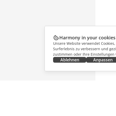
Harmony in your cookies
Unsere Website verwendet Cookies, u
Surferlebnis zu verbessern und gez
zustimmen oder Ihre Einstellungen
Ablehnen
Anpassen
JETZT ERHALTEN
ZUSAMM
Docs
Für Mitw
DocSpace
Für Über