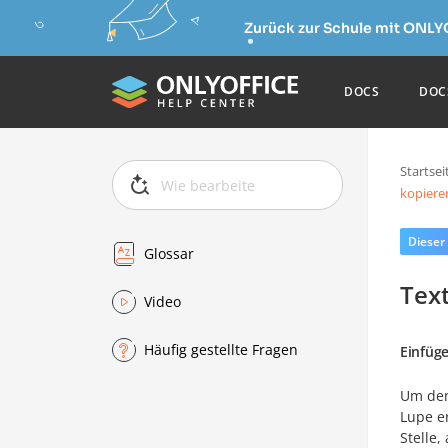
Zurück zur Schule mit ONLY
DOCS
DOC
Startsei
kopiere
Dieser
Glossar
Tex
Video
Häufig gestellte Fragen
Einfüg
Um den 
Lupe er
Stelle