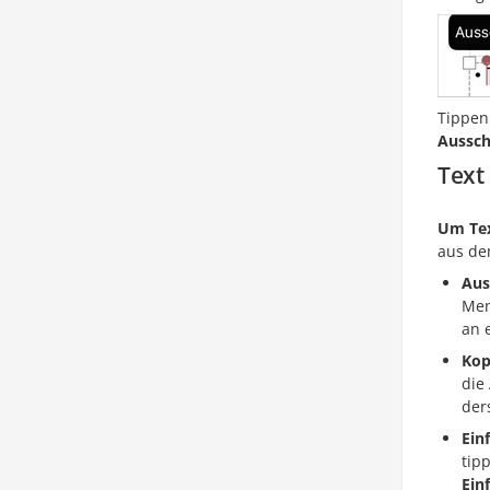
Tippen 
Aussch
Text
Um Tex
aus de
Aus
Men
an 
Kop
die
der
Ein
tip
Ein