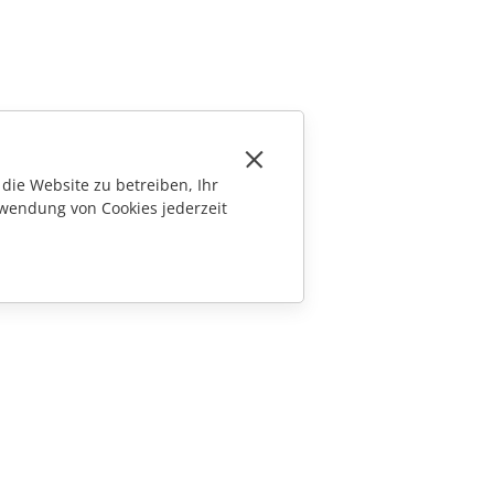
die Website zu betreiben, Ihr
wendung von Cookies jederzeit
KONTAKT
Fragen zum Kauf
sales@onlyoffice.com
Partneranfragen
partners@onlyoffice.com