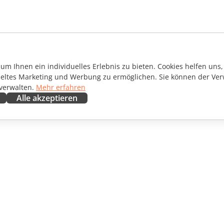
m Ihnen ein individuelles Erlebnis zu bieten. Cookies helfen uns, 
ieltes Marketing und Werbung zu ermöglichen. Sie können der Ver
 verwalten.
Mehr erfahren
Alle akzeptieren
ENARBEITEN
HILFE ERHALTEN
irkende
Forum
setzer
Schulungen
encer
Webinare
ngebote
White Papers