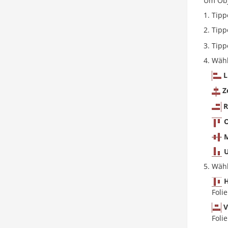
Um Obj
Tipp
Tipp
Tipp
Wähl
L
Z
R
O
M
U
Wähl
H
Foli
V
Foli