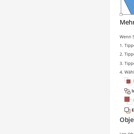
Mehr
Wenn S
Tipp
Tipp
Tipp
Wähl
I
E
Obje