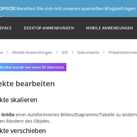
OFFICE!
Bereiten Sie sich mit unseren speziellen Blogbeiträgen 
SPACE
DESKTOP-ANWENDUNGEN
MOBILE ANWENDUNGEN
te
Mobile Anwendungen
iOS
Dokumente
Präsentationse
 Artikel wurde von einer KI übersetzt
ekte bearbeiten
kte skalieren
e
Größe
einer Autoform/eines Bildes/Diagramms/Tabelle zu ändern
en Rändern des Objekts.
kte verschieben