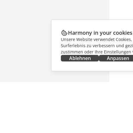
Harmony in your cookies
Unsere Website verwendet Cookies, u
Surferlebnis zu verbessern und gez
zustimmen oder Ihre Einstellungen
Ablehnen
Anpassen
JETZT ERHALTEN
ZUSAMM
Docs
Für Mitw
DocSpace
Für Über
Workspace
Für Influ
Integrations-Apps
Stellena