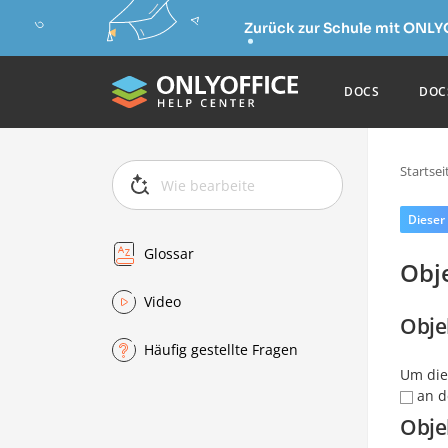
Zurück zur Schule mit ONLY
DOCS
DOC
Startsei
Dieser
Glossar
Obj
Video
Obje
Häufig gestellte Fragen
Um di
an d
Obje