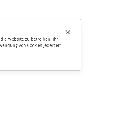
die Website zu betreiben, Ihr
wendung von Cookies jederzeit
KONTAKT
Fragen zum Kauf
sales@onlyoffice.com
Partneranfragen
partners@onlyoffice.com
Presseanfragen
press@onlyoffice.com
Rückruf anfordern