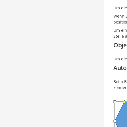
Um di
Wenn Si
positio
Um ein
Stelle 
Obje
Um die
Auto
Beim B
können 