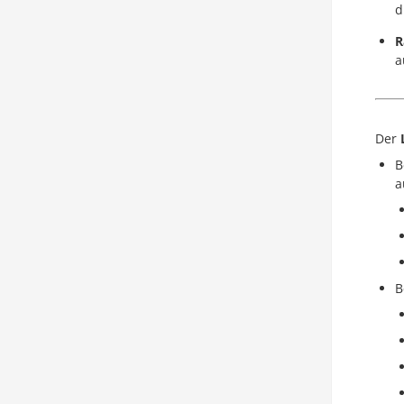
d
R
a
Der
B
a
B