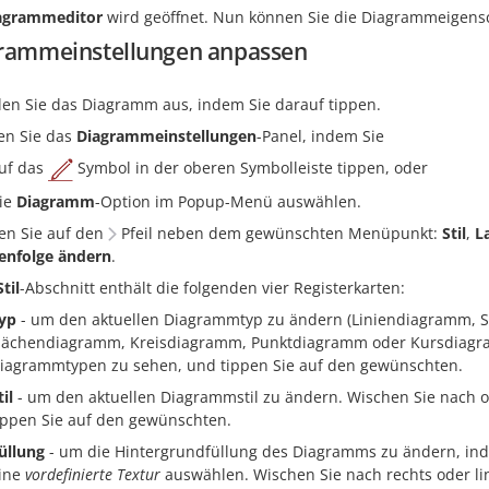
agrammeditor
wird geöffnet. Nun können Sie die Diagrammeigensc
rammeinstellungen anpassen
en Sie das Diagramm aus, indem Sie darauf tippen.
en Sie das
Diagrammeinstellungen
-Panel, indem Sie
uf das
Symbol in der oberen Symbolleiste tippen, oder
ie
Diagramm
-Option im Popup-Menü auswählen.
en Sie auf den
Pfeil neben dem gewünschten Menüpunkt:
Stil
,
L
enfolge ändern
.
Stil
-Abschnitt enthält die folgenden vier Registerkarten:
yp
- um den aktuellen Diagrammtyp zu ändern (Liniendiagramm,
lächendiagramm, Kreisdiagramm, Punktdiagramm oder Kursdiagra
iagrammtypen zu sehen, und tippen Sie auf den gewünschten.
til
- um den aktuellen Diagrammstil zu ändern. Wischen Sie nach o
ippen Sie auf den gewünschten.
üllung
- um die Hintergrundfüllung des Diagramms zu ändern, in
ine
vordefinierte Textur
auswählen. Wischen Sie nach rechts oder lin