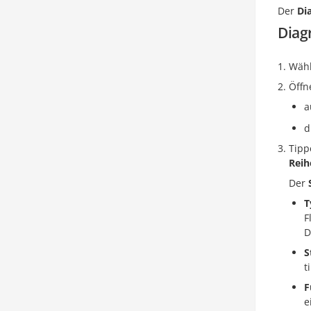
Der
Di
Diag
Wähl
Öffn
a
d
Tipp
Reih
Der
T
F
D
S
t
F
e