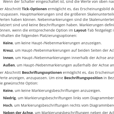
Wenn der Schalter eingeschaltet ist, sind die Werte von oben n
er Abschnitt
Tick-Optionen
ermöglicht es, das Erscheinungsbild d
nzupassen. Hauptmarkierungen sind die größeren Skalenunterteil
erten haben können. Nebenmarkierungen sind die Skalenunterte
latziert sind und keine Beschriftungen haben. Markierungen defin
önnen, wenn die entsprechende Option im
Layout
-Tab festgelegt
nthalten die folgenden Platzierungsoptionen:
Keine
, um keine Haupt-/Nebenmarkierungen anzuzeigen.
Kreuz
, um Haupt-/Nebenmarkierungen auf beiden Seiten der Ac
Innen
, um Haupt-/Nebenmarkierungen innerhalb der Achse anz
Außen
, um Haupt-/Nebenmarkierungen außerhalb der Achse an
er Abschnitt
Beschriftungsoptionen
ermöglicht es, das Erscheinu
erte anzeigen, anzupassen. Um eine
Beschriftungsposition
in Bez
ie gewünschte Option:
Keine
, um keine Markierungsbeschriftungen anzuzeigen.
Niedrig
, um Markierungsbeschriftungen links vom Diagrammber
Hoch
, um Markierungsbeschriftungen rechts vom Diagrammbere
Neben der Achse
, um Markierungsbeschriftungen neben der Ac