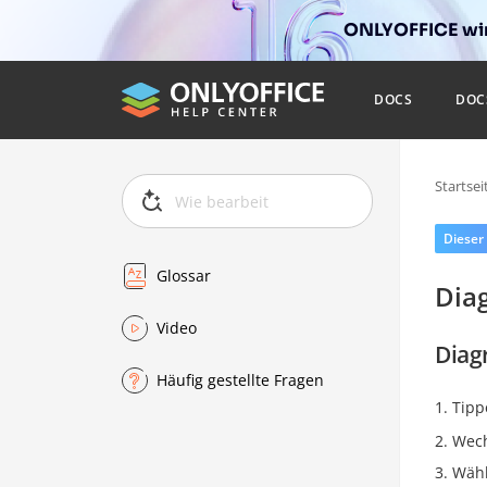
ONLYOFFICE wir
DOCS
DOC
Startsei
Dieser
Glossar
Dia
Video
Diag
Häufig gestellte Fragen
Tipp
Wech
Wähl