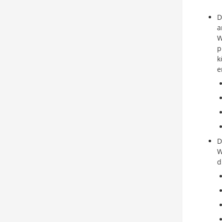
D
a
W
p
k
e
D
W
d