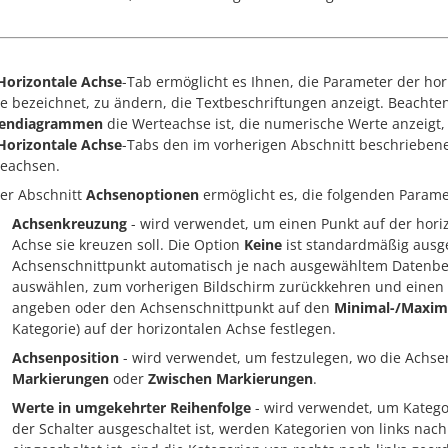
Horizontale Achse
-Tab ermöglicht es Ihnen, die Parameter der hor
e bezeichnet, zu ändern, die Textbeschriftungen anzeigt. Beachten 
kendiagrammen
die Werteachse ist, die numerische Werte anzeigt,
Horizontale Achse
-Tabs den im vorherigen Abschnitt beschrieben
eachsen.
er Abschnitt
Achsenoptionen
ermöglicht es, die folgenden Parame
Achsenkreuzung
- wird verwendet, um einen Punkt auf der horiz
Achse sie kreuzen soll. Die Option
Keine
ist standardmäßig ausge
Achsenschnittpunkt automatisch je nach ausgewähltem Datenbe
auswählen, zum vorherigen Bildschirm zurückkehren und eine
angeben oder den Achsenschnittpunkt auf den
Minimal-/Maxim
Kategorie) auf der horizontalen Achse festlegen.
Achsenposition
- wird verwendet, um festzulegen, wo die Achsen
Markierungen
oder
Zwischen Markierungen
.
Werte in umgekehrter Reihenfolge
- wird verwendet, um Katego
der Schalter ausgeschaltet ist, werden Kategorien von links nac