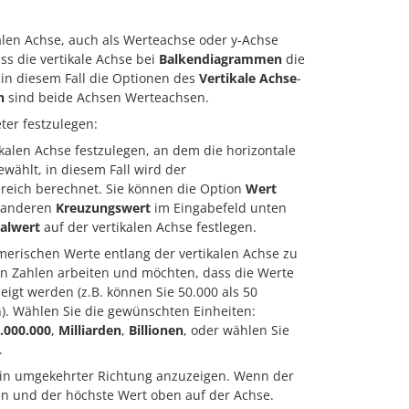
kalen Achse, auch als Werteachse oder y-Achse
ss die vertikale Achse bei
Balkendiagrammen
die
 in diesem Fall die Optionen des
Vertikale Achse
-
n
sind beide Achsen Werteachsen.
ter festzulegen:
kalen Achse festzulegen, an dem die horizontale
wählt, in diesem Fall wird der
reich berechnet. Sie können die Option
Wert
n anderen
Kreuzungswert
im Eingabefeld unten
alwert
auf der vertikalen Achse festlegen.
merischen Werte entlang der vertikalen Achse zu
en Zahlen arbeiten und möchten, dass die Werte
igt werden (z.B. können Sie 50.000 als 50
. Wählen Sie die gewünschten Einheiten:
.000.000
,
Milliarden
,
Billionen
, oder wählen Sie
.
 in umgekehrter Richtung anzuzeigen. Wenn der
nten und der höchste Wert oben auf der Achse.