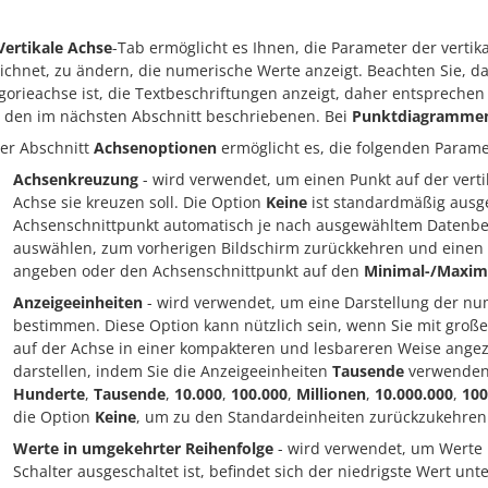
Vertikale Achse
-Tab ermöglicht es Ihnen, die Parameter der verti
ichnet, zu ändern, die numerische Werte anzeigt. Beachten Sie, da
gorieachse ist, die Textbeschriftungen anzeigt, daher entsprechen
 den im nächsten Abschnitt beschriebenen. Bei
Punktdiagramme
er Abschnitt
Achsenoptionen
ermöglicht es, die folgenden Parame
Achsenkreuzung
- wird verwendet, um einen Punkt auf der verti
Achse sie kreuzen soll. Die Option
Keine
ist standardmäßig ausge
Achsenschnittpunkt automatisch je nach ausgewähltem Datenbe
auswählen, zum vorherigen Bildschirm zurückkehren und eine
angeben oder den Achsenschnittpunkt auf den
Minimal-/Maxim
Anzeigeeinheiten
- wird verwendet, um eine Darstellung der nu
bestimmen. Diese Option kann nützlich sein, wenn Sie mit groß
auf der Achse in einer kompakteren und lesbareren Weise angeze
darstellen, indem Sie die Anzeigeeinheiten
Tausende
verwenden)
Hunderte
,
Tausende
,
10.000
,
100.000
,
Millionen
,
10.000.000
,
100
die Option
Keine
, um zu den Standardeinheiten zurückzukehren
Werte in umgekehrter Reihenfolge
- wird verwendet, um Werte
Schalter ausgeschaltet ist, befindet sich der niedrigste Wert u