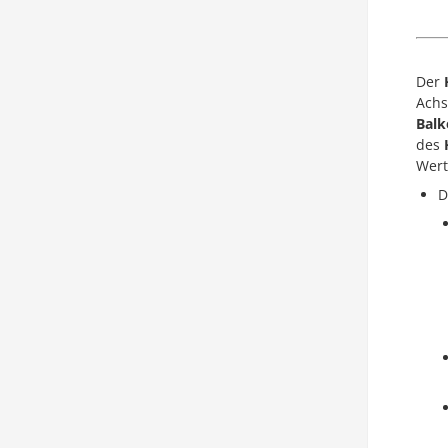
Der
Achs
Bal
des
Wert
D