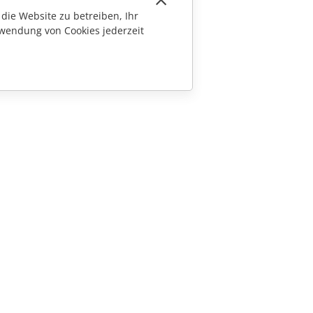
die Website zu betreiben, Ihr
wendung von Cookies jederzeit
KONTAKT
Fragen zum Kauf
sales@onlyoffice.com
Partneranfragen
partners@onlyoffice.com
Presseanfragen
press@onlyoffice.com
Rückruf anfordern