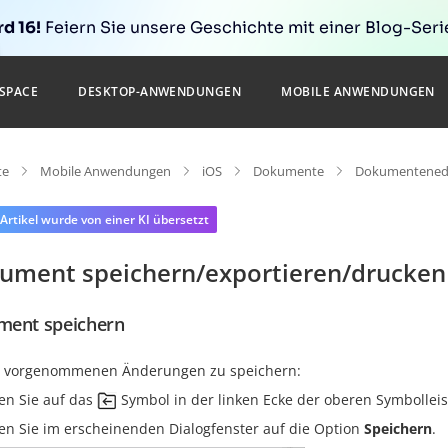
d 16!
Feiern Sie unsere Geschichte mit einer Blog-Serie
SPACE
DESKTOP-ANWENDUNGEN
MOBILE ANWENDUNGEN
te
Mobile Anwendungen
iOS
Dokumente
Dokumentened
 Artikel wurde von einer KI übersetzt
ument speichern/exportieren/drucken
ent speichern
 vorgenommenen Änderungen zu speichern:
en Sie auf das
Symbol in der linken Ecke der oberen Symbollei
en Sie im erscheinenden Dialogfenster auf die Option
Speichern
.