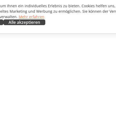
m Ihnen ein individuelles Erlebnis zu bieten. Cookies helfen uns, 
ieltes Marketing und Werbung zu ermöglichen. Sie können der Ver
 verwalten.
Mehr erfahren
Alle akzeptieren
ENARBEITEN
HILFE ERHALTEN
irkende
Forum
setzer
Schulungen
encer
Webinare
ngebote
White Papers
CHTEN
Support-Kontaktformular
EN
Demo bestellen