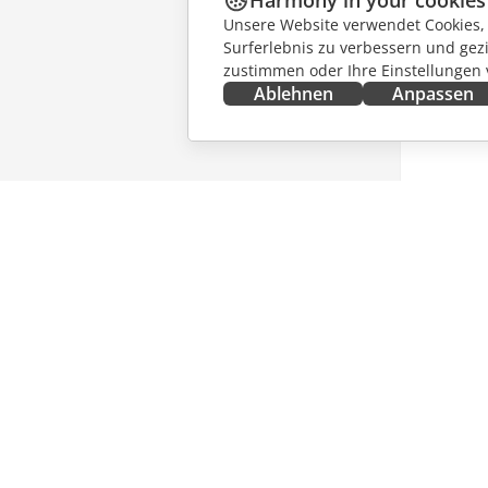
Harmony in your cookies
Unsere Website verwendet Cookies, u
Surferlebnis zu verbessern und gez
zustimmen oder Ihre Einstellungen
Ablehnen
Anpassen
JETZT ERHALTEN
ZUSAMM
Docs
Für Mitw
DocSpace
Für Über
Workspace
Für Influ
Integrations-Apps
Stellena
Desktop-Apps
NACHRI
Mobile Apps
ERHALT
Blog