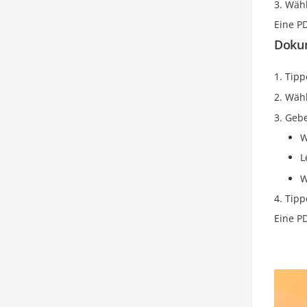
Wähl
Eine P
Doku
Tipp
Wähl
Gebe
W
L
W
Tipp
Eine P