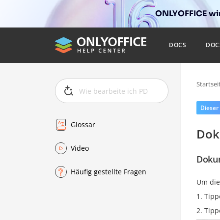
ONLYOFFICE wir
DOCS
DOC
Startsei
Dieser
Glossar
Dok
Video
Dokum
Häufig gestellte Fragen
Um die
Tipp
Tipp