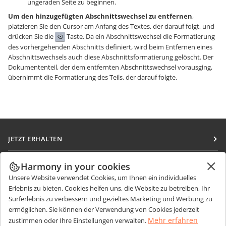
ungeraden Seite zu beginnen.
Um den hinzugefügten Abschnittswechsel zu entfernen
,
platzieren Sie den Cursor am Anfang des Textes, der darauf folgt, und
drücken Sie die
Taste. Da ein Abschnittswechsel die Formatierung
des vorhergehenden Abschnitts definiert, wird beim Entfernen eines
Abschnittswechsels auch diese Abschnittsformatierung gelöscht. Der
Dokumententeil, der dem entfernten Abschnittswechsel vorausging,
übernimmt die Formatierung des Teils, der darauf folgte.
JETZT ERHALTEN
Docs
ZUSAMMENARBEITEN
Harmony in your cookies
DocSpace
Unsere Website verwendet Cookies, um Ihnen ein individuelles
Für Mitwirkende
NACHRICHTEN ERHALTEN
Erlebnis zu bieten. Cookies helfen uns, die Website zu betreiben, Ihr
Workspace
Für Übersetzer
Surferlebnis zu verbessern und gezieltes Marketing und Werbung zu
Blog
Integrations-Apps
ermöglichen. Sie können der Verwendung von Cookies jederzeit
HILFE ERHALTEN
Für Influencer
Mehr erfahren
zustimmen oder Ihre Einstellungen verwalten.
Desktop-Apps