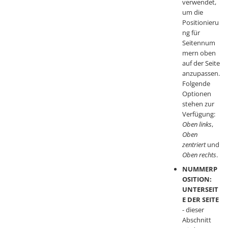
verwendet,
um die
Positionieru
ng für
Seitennum
mern oben
auf der Seite
anzupassen.
Folgende
Optionen
stehen zur
Verfügung:
Oben links
,
Oben
zentriert
und
Oben rechts
.
NUMMERP
OSITION:
UNTERSEIT
E DER SEITE
- dieser
Abschnitt