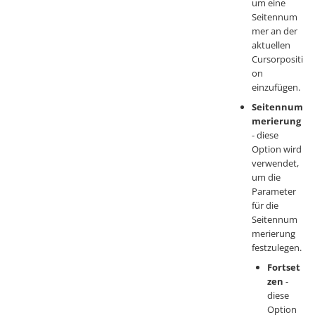
um eine
Seitennum
mer an der
aktuellen
Cursorpositi
on
einzufügen.
Seitennum
merierung
- diese
Option wird
verwendet,
um die
Parameter
für die
Seitennum
merierung
festzulegen.
Fortset
zen
-
diese
Option