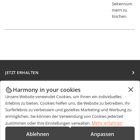
Seitennum
mern zu
löschen.
JETZT ERHALTEN
Docs
ZUSAMMENARBEITEN
Harmony in your cookies
DocSpace
Unsere Website verwendet Cookies, um Ihnen ein individuelles
Für Mitwirkende
NACHRICHTEN ERHALTEN
Erlebnis zu bieten. Cookies helfen uns, die Website zu betreiben, Ihr
Workspace
Für Übersetzer
Surferlebnis zu verbessern und gezieltes Marketing und Werbung zu
Blog
Integrations-Apps
ermöglichen. Sie können der Verwendung von Cookies jederzeit
HILFE ERHALTEN
Für Influencer
Mehr erfahren
zustimmen oder Ihre Einstellungen verwalten.
Desktop-Apps
Forum
Stellenangebote
KONTAKT
Ablehnen
Anpassen
Mobile Apps
Schulungen