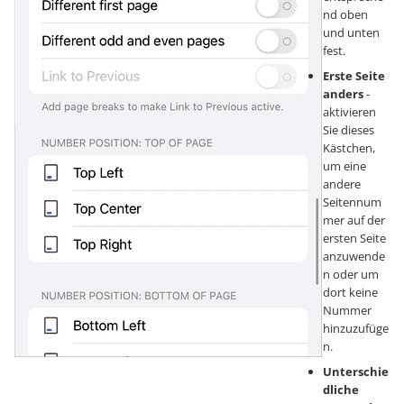
nd oben
und unten
fest.
Erste Seite
anders
-
aktivieren
Sie dieses
Kästchen,
um eine
andere
Seitennum
mer auf der
ersten Seite
anzuwende
n oder um
dort keine
Nummer
hinzuzufüge
n.
Unterschie
dliche