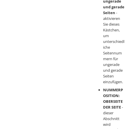
ungerade
und gerade
Seiten
-
aktivieren
Sie dieses
Kästchen,
um
unterschiedl
iche
Seitennum
mern für
ungerade
und gerade
Seiten
einzufügen.
NUMMERP
OSITION:
OBERSEITE
DER SEITE
-
dieser
Abschnitt
wird