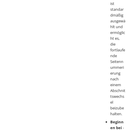
ist
standar
dmäßig
ausgewä
hlt und
ermöglic
ht es,
die
fortlaufe
nde
Seitenn
ummeri
erung
nach
einem
Abschnit
tswechs
el
beizube
halten.
Beginn
en bei
-