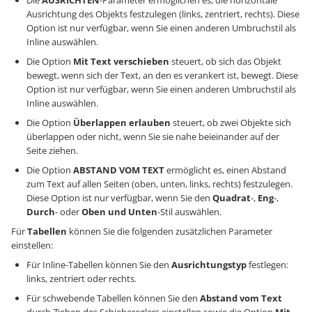
Die
AUSRICHTEN
-Parameter ermöglichen es, die horizontale
Ausrichtung des Objekts festzulegen (links, zentriert, rechts). Diese
Option ist nur verfügbar, wenn Sie einen anderen Umbruchstil als
Inline auswählen.
Die Option
Mit Text verschieben
steuert, ob sich das Objekt
bewegt, wenn sich der Text, an den es verankert ist, bewegt. Diese
Option ist nur verfügbar, wenn Sie einen anderen Umbruchstil als
Inline auswählen.
Die Option
Überlappen erlauben
steuert, ob zwei Objekte sich
überlappen oder nicht, wenn Sie sie nahe beieinander auf der
Seite ziehen.
Die Option
ABSTAND VOM TEXT
ermöglicht es, einen Abstand
zum Text auf allen Seiten (oben, unten, links, rechts) festzulegen.
Diese Option ist nur verfügbar, wenn Sie den
Quadrat
-,
Eng
-,
Durch
- oder
Oben und Unten
-Stil auswählen.
Für
Tabellen
können Sie die folgenden zusätzlichen Parameter
einstellen:
Für Inline-Tabellen können Sie den
Ausrichtungstyp
festlegen:
links, zentriert oder rechts.
Für schwebende Tabellen können Sie den
Abstand vom Text