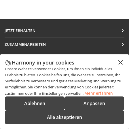
JETZT ERHALTEN
Docs
ZUSAMMENARBEITEN
DocSpace
Für Mitwirkende
NACHRICHTEN ERHALTEN
Workspace
Harmony in your cookies
Für Übersetzer
Blog
Unsere Website verwendet Cookies, um Ihnen ein individuelles
Integrations-Apps
HILFE ERHALTEN
Für Influencer
Erlebnis zu bieten. Cookies helfen uns, die Website zu betreiben, Ihr
Desktop-Apps
Surferlebnis zu verbessern und gezieltes Marketing und Werbung zu
Forum
Stellenangebote
KONTAKT
ermöglichen. Sie können der Verwendung von Cookies jederzeit
Mobile Apps
Schulungen
Mehr erfahren
zustimmen oder Ihre Einstellungen verwalten.
Fragen zum Kauf
sales@onlyoffice.com
onlyoffice.com
Webinare
Ablehnen
Anpassen
Partneranfragen
partners@onlyoffice.com
© Ascensio System SIA 2026. Alle Rechte vorbehalten
White Papers
Presseanfragen
press@onlyoffice.com
Alle akzeptieren
Support-Kontaktformular
Rückruf anfordern