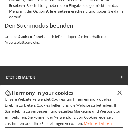
Ersetzen
-Beschriftung neben dem Eingabefeld gedrückt, bis das
Menü mit der Option
Alle ersetzen
erscheint, und tippen Sie dann
darauf.
Den Suchmodus beenden
Um das
Suchen
-Panel zu schließen, tippen Sie innerhalb des
Arbeitsblattbereichs.
JETZT ERHALTEN
Docs
ZUSAMMENARBEITEN
Harmony in your cookies
DocSpace
Unsere Website verwendet Cookies, um Ihnen ein individuelles
Für Mitwirkende
NACHRICHTEN ERHALTEN
Erlebnis zu bieten. Cookies helfen uns, die Website zu betreiben, Ihr
Workspace
Für Übersetzer
Surferlebnis zu verbessern und gezieltes Marketing und Werbung zu
Blog
Integrations-Apps
ermöglichen. Sie können der Verwendung von Cookies jederzeit
HILFE ERHALTEN
Für Influencer
Mehr erfahren
zustimmen oder Ihre Einstellungen verwalten.
Desktop-Apps
Forum