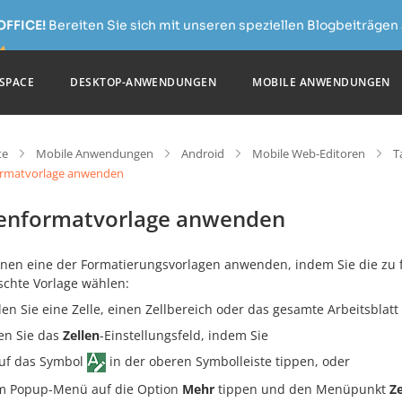
OFFICE!
Bereiten Sie sich mit unseren speziellen Blogbeiträgen 
SPACE
DESKTOP-ANWENDUNGEN
MOBILE ANWENDUNGEN
te
Mobile Anwendungen
Android
Mobile Web-Editoren
T
ormatvorlage anwenden
lenformatvorlage anwenden
nnen eine der Formatierungsvorlagen anwenden, indem Sie die zu 
chte Vorlage wählen:
en Sie eine Zelle, einen Zellbereich oder das gesamte Arbeitsblatt
en Sie das
Zellen
-Einstellungsfeld, indem Sie
uf das Symbol
in der oberen Symbolleiste tippen, oder
m Popup-Menü auf die Option
Mehr
tippen und den Menüpunkt
Ze