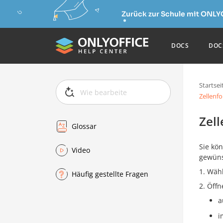
Zurück zur Schule mit ONLY
DOCS
DOC
Startsei
Zellenf
Zel
Glossar
Sie kö
Video
gewüns
Wähl
Häufig gestellte Fragen
Öffn
a
i