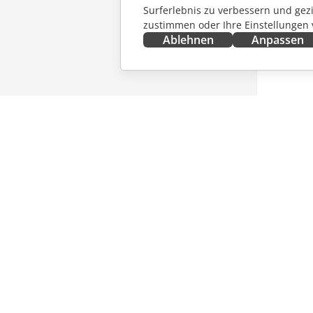
Surferlebnis zu verbessern und gez
zustimmen oder Ihre Einstellungen
Ablehnen
Anpassen
JETZT ERHALTEN
ZUSAMM
Docs
Für Mitw
DocSpace
Für Über
Workspace
Für Influ
Integrations-Apps
Stellena
Desktop-Apps
NACHRI
Mobile Apps
ERHALT
Blog