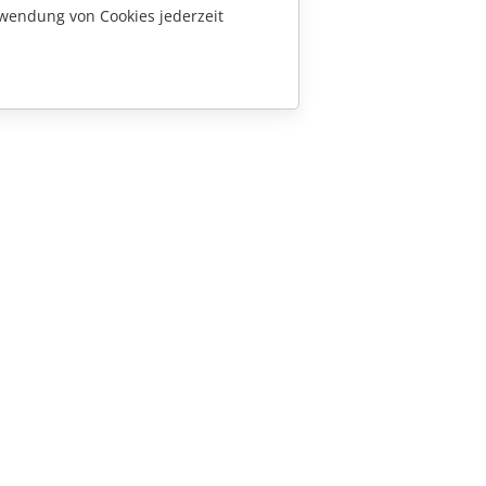
wendung von Cookies jederzeit
KONTAKT
Fragen zum Kauf
sales@onlyoffice.com
Partneranfragen
partners@onlyoffice.com
Presseanfragen
press@onlyoffice.com
Rückruf anfordern