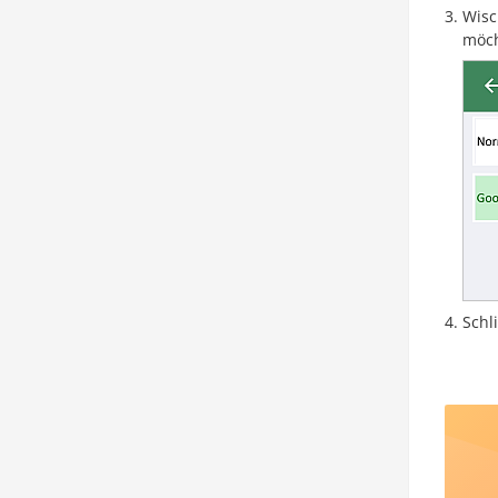
Wisc
möch
Schl