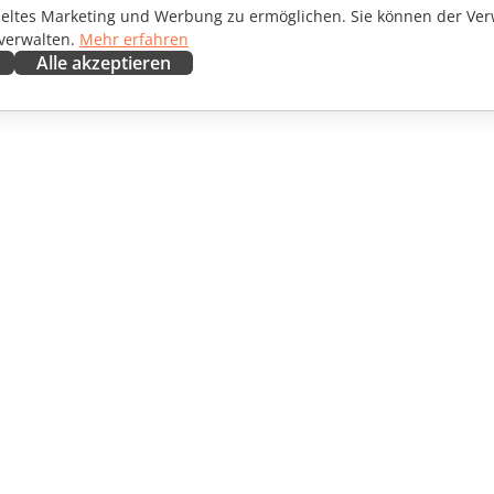
ieltes Marketing und Werbung zu ermöglichen. Sie können der Ver
 verwalten.
Mehr erfahren
Alle akzeptieren
ENARBEITEN
HILFE ERHALTEN
irkende
Forum
setzer
Schulungen
encer
Webinare
ngebote
White Papers
CHTEN
Support-Kontaktformular
EN
Demo bestellen