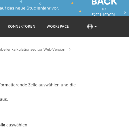
auf das neue Studienjahr vor.
KONNEKTOREN
WORKSPACE
abellenkalkulationseditor Web-Version
formatierende Zelle auswählen und die
 aus.
lle
auswählen.