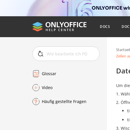
ONLYOFFICE wir
DOCS
DOC
Startsei
Zellen a
Date
Glossar
Um die 
Video
Wähl
Häufig gestellte Fragen
Öffn
t
t
Wisc