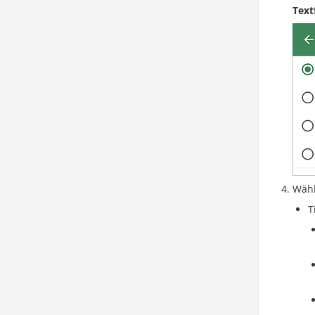
Text
Wähl
T