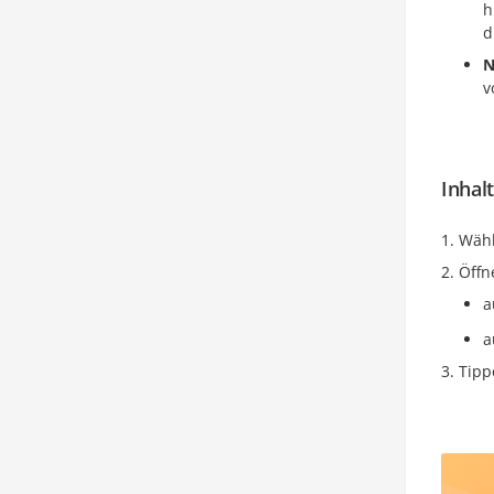
h
d
N
v
Inhal
Wähl
Öffn
a
a
Tipp