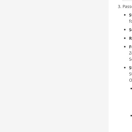
Pass
S
f
S
R
F
Z
S
S
S
O