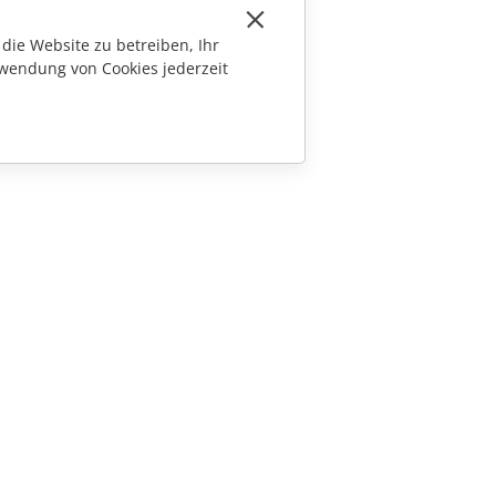
die Website zu betreiben, Ihr
wendung von Cookies jederzeit
KONTAKT
Fragen zum Kauf
sales@onlyoffice.com
Partneranfragen
partners@onlyoffice.com
Presseanfragen
press@onlyoffice.com
Rückruf anfordern