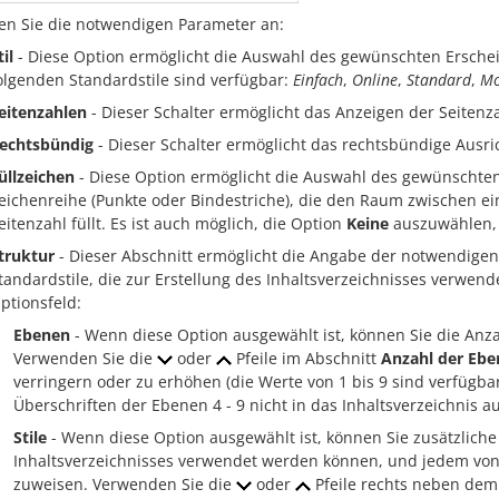
en Sie die notwendigen Parameter an:
til
- Diese Option ermöglicht die Auswahl des gewünschten Erschei
olgenden Standardstile sind verfügbar:
Einfach
,
Online
,
Standard
,
Mo
eitenzahlen
- Dieser Schalter ermöglicht das Anzeigen der Seitenz
echtsbündig
- Dieser Schalter ermöglicht das rechtsbündige Ausri
üllzeichen
- Diese Option ermöglicht die Auswahl des gewünschten F
eichenreihe (Punkte oder Bindestriche), die den Raum zwischen e
eitenzahl füllt. Es ist auch möglich, die Option
Keine
auszuwählen, 
truktur
- Dieser Abschnitt ermöglicht die Angabe der notwendige
tandardstile, die zur Erstellung des Inhaltsverzeichnisses verwend
ptionsfeld:
Ebenen
- Wenn diese Option ausgewählt ist, können Sie die An
Verwenden Sie die
oder
Pfeile im Abschnitt
Anzahl der Eb
verringern oder zu erhöhen (die Werte von 1 bis 9 sind verfügba
Überschriften der Ebenen 4 - 9 nicht in das Inhaltsverzeichnis
Stile
- Wenn diese Option ausgewählt ist, können Sie zusätzliche 
Inhaltsverzeichnisses verwendet werden können, und jedem vo
zuweisen. Verwenden Sie die
oder
Pfeile rechts neben dem