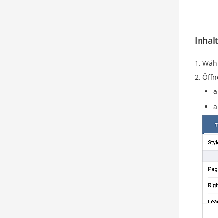
Inhal
Wähl
Öffn
a
a