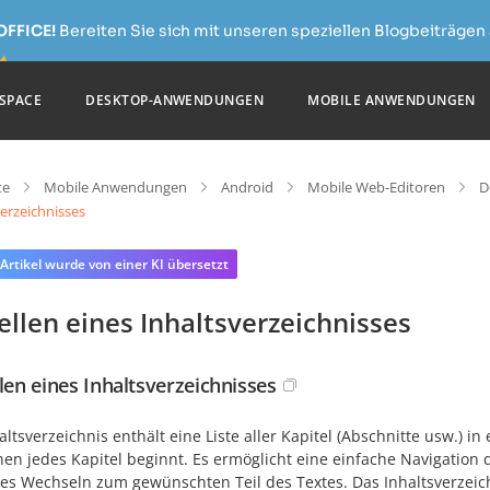
OFFICE!
Bereiten Sie sich mit unseren speziellen Blogbeiträgen 
SPACE
DESKTOP-ANWENDUNGEN
MOBILE ANWENDUNGEN
te
Mobile Anwendungen
Android
Mobile Web-Editoren
D
erzeichnisses
 Artikel wurde von einer KI übersetzt
ellen eines Inhaltsverzeichnisses
llen eines Inhaltsverzeichnisses
altsverzeichnis enthält eine Liste aller Kapitel (Abschnitte usw.) 
nen jedes Kapitel beginnt. Es ermöglicht eine einfache Navigation
les Wechseln zum gewünschten Teil des Textes. Das Inhaltsverzeic