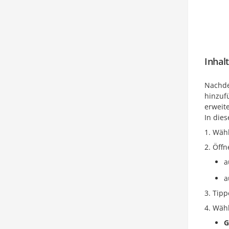
Inhal
Nachde
hinzufü
erweit
In die
Wähl
Öffn
a
a
Tipp
Wähl
G