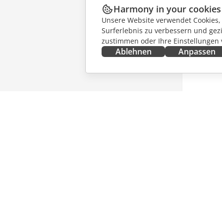
Harmony in your cookies
Unsere Website verwendet Cookies, u
Surferlebnis zu verbessern und gez
zustimmen oder Ihre Einstellungen
Ablehnen
Anpassen
JETZT ERHALTEN
ZUSAMM
Docs
Für Mitw
DocSpace
Für Über
Workspace
Für Influ
Integrations-Apps
Stellena
Desktop-Apps
NACHRI
Mobile Apps
ERHALT
Blog