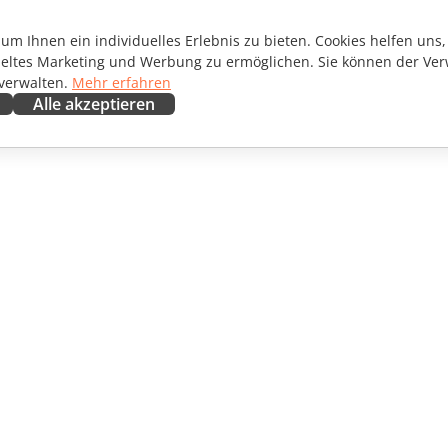
m Ihnen ein individuelles Erlebnis zu bieten. Cookies helfen uns, 
ieltes Marketing und Werbung zu ermöglichen. Sie können der Ver
 verwalten.
Mehr erfahren
Alle akzeptieren
ENARBEITEN
HILFE ERHALTEN
irkende
Forum
setzer
Schulungen
encer
Webinare
ngebote
White Papers
CHTEN
Support-Kontaktformular
EN
Demo bestellen