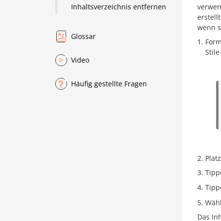
verwend
Inhaltsverzeichnis entfernen
erstel
wenn s
Glossar
Form
Stil
Video
Häufig gestellte Fragen
Plat
Tipp
Tipp
Wähl
Das In