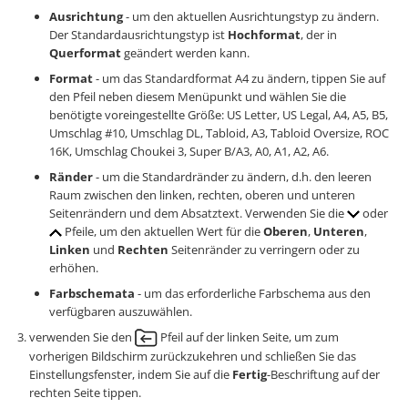
Ausrichtung
- um den aktuellen Ausrichtungstyp zu ändern.
Der Standardausrichtungstyp ist
Hochformat
, der in
Querformat
geändert werden kann.
Format
- um das Standardformat A4 zu ändern, tippen Sie auf
den Pfeil neben diesem Menüpunkt und wählen Sie die
benötigte voreingestellte Größe: US Letter, US Legal, A4, A5, B5,
Umschlag #10, Umschlag DL, Tabloid, A3, Tabloid Oversize, ROC
16K, Umschlag Choukei 3, Super B/A3, A0, A1, A2, A6.
Ränder
- um die Standardränder zu ändern, d.h. den leeren
Raum zwischen den linken, rechten, oberen und unteren
Seitenrändern und dem Absatztext. Verwenden Sie die
oder
Pfeile, um den aktuellen Wert für die
Oberen
,
Unteren
,
Linken
und
Rechten
Seitenränder zu verringern oder zu
erhöhen.
Farbschemata
- um das erforderliche Farbschema aus den
verfügbaren auszuwählen.
verwenden Sie den
Pfeil auf der linken Seite, um zum
vorherigen Bildschirm zurückzukehren und schließen Sie das
Einstellungsfenster, indem Sie auf die
Fertig
-Beschriftung auf der
rechten Seite tippen.