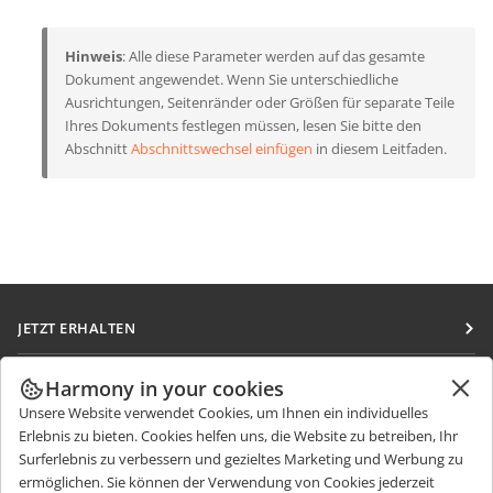
Hinweis
: Alle diese Parameter werden auf das gesamte
Dokument angewendet. Wenn Sie unterschiedliche
Ausrichtungen, Seitenränder oder Größen für separate Teile
Ihres Dokuments festlegen müssen, lesen Sie bitte den
Abschnitt
Abschnittswechsel einfügen
in diesem Leitfaden.
JETZT ERHALTEN
Docs
ZUSAMMENARBEITEN
Harmony in your cookies
DocSpace
Unsere Website verwendet Cookies, um Ihnen ein individuelles
Für Mitwirkende
NACHRICHTEN ERHALTEN
Erlebnis zu bieten. Cookies helfen uns, die Website zu betreiben, Ihr
Workspace
Für Übersetzer
Surferlebnis zu verbessern und gezieltes Marketing und Werbung zu
Blog
Integrations-Apps
ermöglichen. Sie können der Verwendung von Cookies jederzeit
HILFE ERHALTEN
Für Influencer