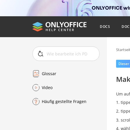
ONLYOFFICE wir
DOCS
DOC
Startsei
Dieser
Glossar
Mak
Video
Um auf
Häufig gestellte Fragen
tipp
tipp
scro
wähl