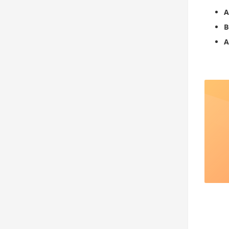
A
B
A