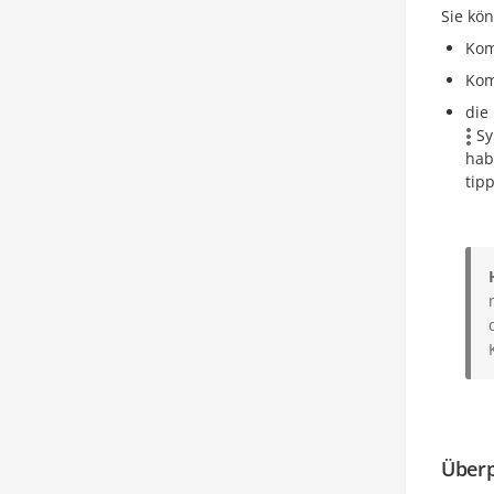
Sie kö
Kom
Kom
die
Sy
hab
tip
Überp