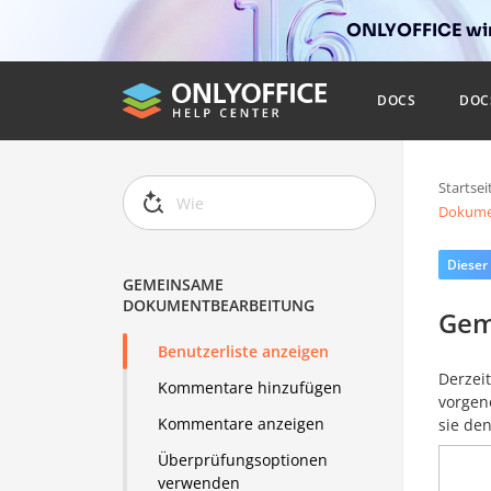
ONLYOFFICE wir
DOCS
DOC
Startsei
Dokume
Dieser
GEMEINSAME
DOKUMENTBEARBEITUNG
Gem
Benutzerliste anzeigen
Derzeit
Kommentare hinzufügen
vorgen
Kommentare anzeigen
sie den
Überprüfungsoptionen
verwenden