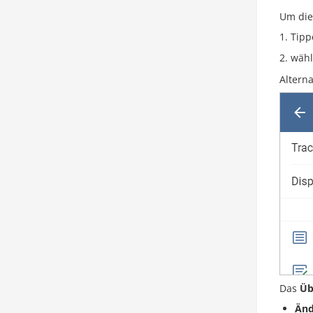
Um die
Tipp
wähl
Altern
Das
Üb
Änd