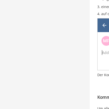
eine
auf 
Der Ko
Komm
Um all