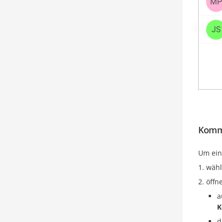
Komm
Um ein
wähl
öffn
a
K
d