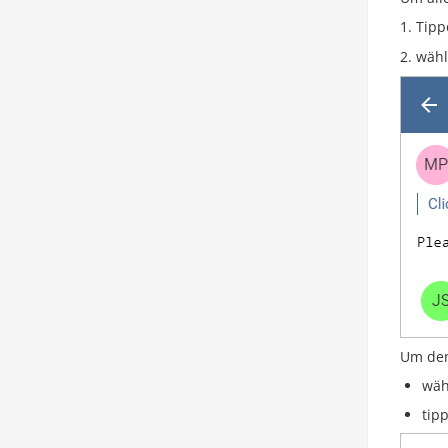
Tipp
wähl
Um den
wäh
tip