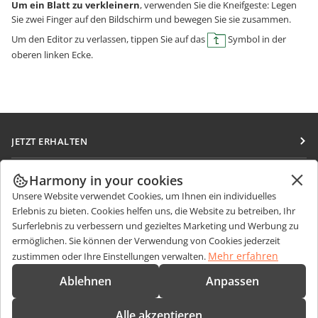
Um ein Blatt zu verkleinern
, verwenden Sie die Kneifgeste: Legen
Sie zwei Finger auf den Bildschirm und bewegen Sie sie zusammen.
Um den Editor zu verlassen, tippen Sie auf das
Symbol in der
oberen linken Ecke.
JETZT ERHALTEN
Docs
ZUSAMMENARBEITEN
Harmony in your cookies
DocSpace
Unsere Website verwendet Cookies, um Ihnen ein individuelles
Für Mitwirkende
NACHRICHTEN ERHALTEN
Erlebnis zu bieten. Cookies helfen uns, die Website zu betreiben, Ihr
Workspace
Für Übersetzer
Surferlebnis zu verbessern und gezieltes Marketing und Werbung zu
Blog
Integrations-Apps
ermöglichen. Sie können der Verwendung von Cookies jederzeit
HILFE ERHALTEN
Für Influencer
Mehr erfahren
zustimmen oder Ihre Einstellungen verwalten.
Desktop-Apps
Forum
Stellenangebote
KONTAKT
Ablehnen
Anpassen
Mobile Apps
Schulungen
Fragen zum Kauf
sales@onlyoffice.com
onlyoffice.com
Alle akzeptieren
Webinare