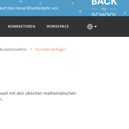
auf das neue Studienjahr vor.
KONNEKTOREN
WORKSPACE
lkulationseditor
Formeln einfügen
uell mit den üblichen mathematischen
n.