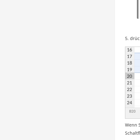
drüc
Wenn S
Schaltf