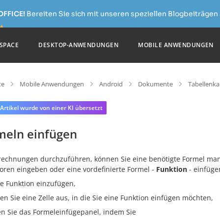
OFFICE!
Bereiten Sie sich mit unseren speziellen Blogbeiträgen 
SPACE
DESKTOP-ANWENDUNGEN
MOBILE ANWENDUNGEN
te
Mobile Anwendungen
Android
Dokumente
Tabellenka
 Artikel wurde von einer KI übersetzt
meln einfügen
echnungen durchzuführen, können Sie eine benötigte Formel man
oren eingeben oder eine vordefinierte Formel -
Funktion
- einfüge
e Funktion einzufügen,
en Sie eine Zelle aus, in die Sie eine Funktion einfügen möchten,
en Sie das Formeleinfügepanel, indem Sie