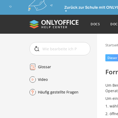
Zurück zur Schule mit ONLY
DOCS
DOC
Startsei
Dieser
Glossar
For
Video
Um Ber
Operat
Häufig gestellte Fragen
Um ein
wähl
öffn