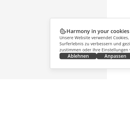
Harmony in your cookies
Unsere Website verwendet Cookies, u
Surferlebnis zu verbessern und gez
zustimmen oder Ihre Einstellungen
Ablehnen
Anpassen
JETZT ERHALTEN
ZUSAMM
Docs
Für Mitw
DocSpace
Für Über
Workspace
Für Influ
Integrations-Apps
Stellena