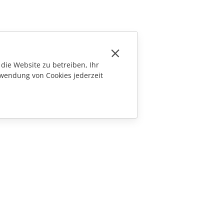
die Website zu betreiben, Ihr
wendung von Cookies jederzeit
KONTAKT
Fragen zum Kauf
sales@onlyoffice.com
Partneranfragen
partners@onlyoffice.com
Presseanfragen
press@onlyoffice.com
Rückruf anfordern