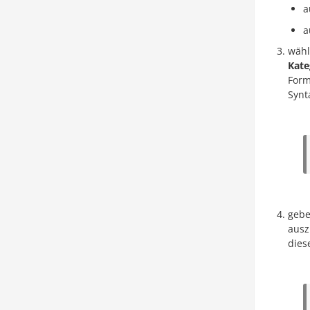
a
a
wähl
Kate
Form
Synt
gebe
ausz
dies