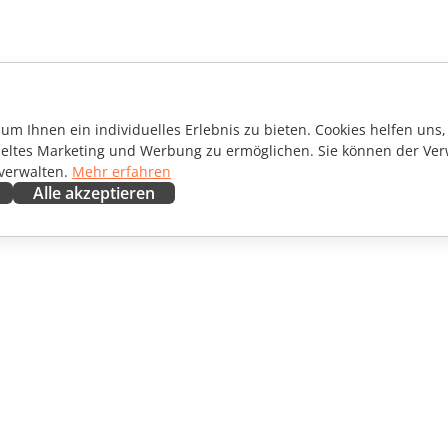
m Ihnen ein individuelles Erlebnis zu bieten. Cookies helfen uns, 
ieltes Marketing und Werbung zu ermöglichen. Sie können der Ver
 verwalten.
Mehr erfahren
Alle akzeptieren
ENARBEITEN
HILFE ERHALTEN
irkende
Forum
setzer
Schulungen
encer
Webinare
ngebote
White Papers