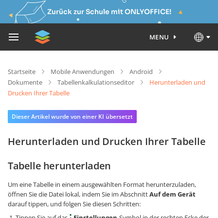
Zurück zur Schule mit ONLYOFFICE!
MENU
Startseite
Mobile Anwendungen
Android
Dokumente
Tabellenkalkulationseditor
Herunterladen und
Drucken Ihrer Tabelle
Dieser Artikel wurde von einer KI übersetzt
Herunterladen und Drucken Ihrer Tabelle
Tabelle herunterladen
Um eine Tabelle in einem ausgewählten Format herunterzuladen,
öffnen Sie die Datei lokal, indem Sie im Abschnitt
Auf dem Gerät
darauf tippen, und folgen Sie diesen Schritten:
Tippen Sie auf das
Einstellungen
-Symbol in der rechten Ecke der