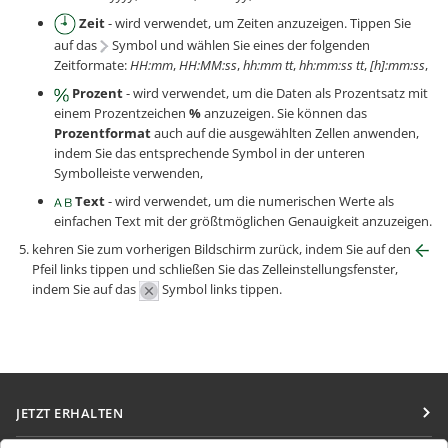
Zeit
- wird verwendet, um Zeiten anzuzeigen. Tippen Sie
auf das
Symbol und wählen Sie eines der folgenden
Zeitformate:
HH:mm
,
HH:MM:ss
,
hh:mm tt
,
hh:mm:ss tt
,
[h]:mm:ss
,
Prozent
- wird verwendet, um die Daten als Prozentsatz mit
einem Prozentzeichen
%
anzuzeigen. Sie können das
Prozentformat
auch auf die ausgewählten Zellen anwenden,
indem Sie das entsprechende Symbol in der unteren
Symbolleiste verwenden,
Text
- wird verwendet, um die numerischen Werte als
einfachen Text mit der größtmöglichen Genauigkeit anzuzeigen.
kehren Sie zum vorherigen Bildschirm zurück, indem Sie auf den
Pfeil links tippen und schließen Sie das Zelleinstellungsfenster,
indem Sie auf das
Symbol links tippen.
JETZT ERHALTEN
Docs