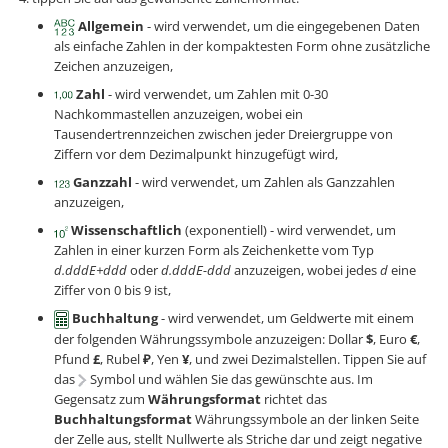
Allgemein
- wird verwendet, um die eingegebenen Daten
als einfache Zahlen in der kompaktesten Form ohne zusätzliche
Zeichen anzuzeigen,
Zahl
- wird verwendet, um Zahlen mit 0-30
Nachkommastellen anzuzeigen, wobei ein
Tausendertrennzeichen zwischen jeder Dreiergruppe von
Ziffern vor dem Dezimalpunkt hinzugefügt wird,
Ganzzahl
- wird verwendet, um Zahlen als Ganzzahlen
anzuzeigen,
Wissenschaftlich
(exponentiell) - wird verwendet, um
Zahlen in einer kurzen Form als Zeichenkette vom Typ
d.dddE+ddd
oder
d.dddE-ddd
anzuzeigen, wobei jedes
d
eine
Ziffer von 0 bis 9 ist,
Buchhaltung
- wird verwendet, um Geldwerte mit einem
der folgenden Währungssymbole anzuzeigen: Dollar
$
, Euro
€
,
Pfund
£
, Rubel
₽
, Yen
¥
, und zwei Dezimalstellen. Tippen Sie auf
das
Symbol und wählen Sie das gewünschte aus. Im
Gegensatz zum
Währungsformat
richtet das
Buchhaltungsformat
Währungssymbole an der linken Seite
der Zelle aus, stellt Nullwerte als Striche dar und zeigt negative