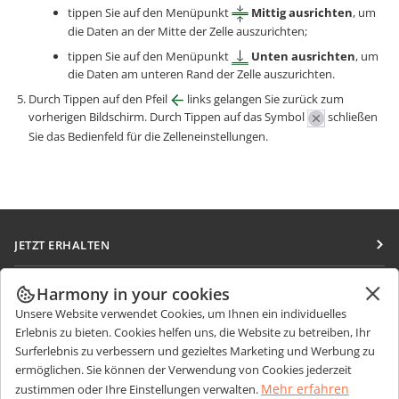
tippen Sie auf den Menüpunkt
Mittig ausrichten
, um
die Daten an der Mitte der Zelle auszurichten;
tippen Sie auf den Menüpunkt
Unten ausrichten
, um
die Daten am unteren Rand der Zelle auszurichten.
Durch Tippen auf den Pfeil
links gelangen Sie zurück zum
vorherigen Bildschirm. Durch Tippen auf das Symbol
schließen
Sie das Bedienfeld für die Zelleneinstellungen.
JETZT ERHALTEN
Docs
ZUSAMMENARBEITEN
Harmony in your cookies
DocSpace
Unsere Website verwendet Cookies, um Ihnen ein individuelles
Für Mitwirkende
NACHRICHTEN ERHALTEN
Erlebnis zu bieten. Cookies helfen uns, die Website zu betreiben, Ihr
Workspace
Für Übersetzer
Surferlebnis zu verbessern und gezieltes Marketing und Werbung zu
Blog
Integrations-Apps
ermöglichen. Sie können der Verwendung von Cookies jederzeit
HILFE ERHALTEN
Für Influencer
Mehr erfahren
zustimmen oder Ihre Einstellungen verwalten.
Desktop-Apps