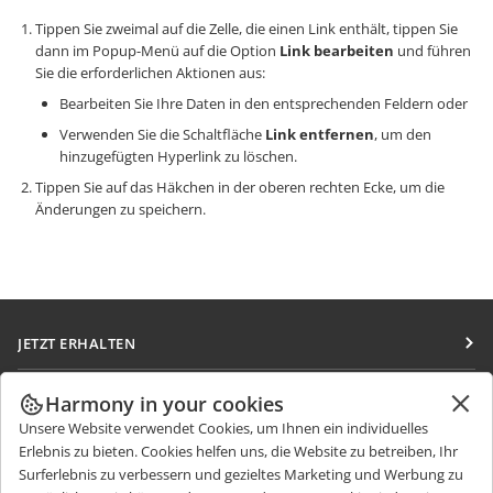
Tippen Sie zweimal auf die Zelle, die einen Link enthält, tippen Sie
dann im Popup-Menü auf die Option
Link bearbeiten
und führen
Sie die erforderlichen Aktionen aus:
Bearbeiten Sie Ihre Daten in den entsprechenden Feldern oder
Verwenden Sie die Schaltfläche
Link entfernen
, um den
hinzugefügten Hyperlink zu löschen.
Tippen Sie auf das Häkchen in der oberen rechten Ecke, um die
Änderungen zu speichern.
JETZT ERHALTEN
Docs
ZUSAMMENARBEITEN
Harmony in your cookies
DocSpace
Unsere Website verwendet Cookies, um Ihnen ein individuelles
Für Mitwirkende
NACHRICHTEN ERHALTEN
Erlebnis zu bieten. Cookies helfen uns, die Website zu betreiben, Ihr
Workspace
Für Übersetzer
Surferlebnis zu verbessern und gezieltes Marketing und Werbung zu
Blog
Integrations-Apps