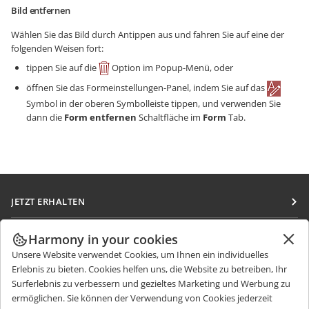
Bild entfernen
Wählen Sie das Bild durch Antippen aus und fahren Sie auf eine der
folgenden Weisen fort:
tippen Sie auf die
Option im Popup-Menü, oder
öffnen Sie das Formeinstellungen-Panel, indem Sie auf das
Symbol in der oberen Symbolleiste tippen, und verwenden Sie
dann die
Form entfernen
Schaltfläche im
Form
Tab.
JETZT ERHALTEN
Docs
ZUSAMMENARBEITEN
Harmony in your cookies
DocSpace
Unsere Website verwendet Cookies, um Ihnen ein individuelles
Für Mitwirkende
NACHRICHTEN ERHALTEN
Erlebnis zu bieten. Cookies helfen uns, die Website zu betreiben, Ihr
Workspace
Für Übersetzer
Surferlebnis zu verbessern und gezieltes Marketing und Werbung zu
Blog
Integrations-Apps
ermöglichen. Sie können der Verwendung von Cookies jederzeit
HILFE ERHALTEN
Für Influencer