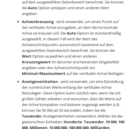
auf dem ausgewählten Datenbereich berechnet. Sie können
die
Auto
Option antippen und einen anderen Wert
angeben.
Achsenkreuzung
- wird verwendet, um einen Punkt auf
der vertikalen Achse anzugeben, an dem die horizontale
Achse sie kreuzen soll. Die
Auto
Option ist standardmäßig
ausgewählt, in diesem Fall wird der Wert des
Achsenschnittpunkts automatisch basierend auf dem
ausgewählten Datenbereich berechnet. Sie können die
Wert
Option auswählen und einen anderen
Kreuzungswert
im darunter erscheinenden Eingabefeld
angeben oder den Achsenschnittpunkt am
Minimal-/Maximalwert
auf der vertikalen Achse festlegen.
Anzeigeneinheiten
- wird verwendet, um eine Darstellung
der numerischen Werte entlang der vertikalen Achse
festzulegen. Diese Option kann nützlich sein, wenn Sie mit
großen Zahlen arbeiten und wünschen, dass die Werte auf
der Achse kompakter und lesbarer angezeigt werden (z.B.
können Sie 50 000 als 50 darstellen, indem Sie die
Tausender
Anzeigeneinheiten verwenden). Wählen Sie die
gewünschten Einheiten:
Hunderte
,
Tausender
,
10 000
,
100
000
,
Millionen
,
10 000 000
,
100 000 000
,
Milliarden
,