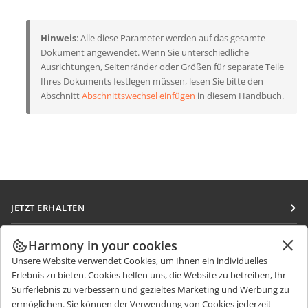
Hinweis
: Alle diese Parameter werden auf das gesamte
Dokument angewendet. Wenn Sie unterschiedliche
Ausrichtungen, Seitenränder oder Größen für separate Teile
Ihres Dokuments festlegen müssen, lesen Sie bitte den
Abschnitt
Abschnittswechsel einfügen
in diesem Handbuch.
JETZT ERHALTEN
Docs
ZUSAMMENARBEITEN
Harmony in your cookies
DocSpace
Unsere Website verwendet Cookies, um Ihnen ein individuelles
Für Mitwirkende
NACHRICHTEN ERHALTEN
Erlebnis zu bieten. Cookies helfen uns, die Website zu betreiben, Ihr
Workspace
Für Übersetzer
Surferlebnis zu verbessern und gezieltes Marketing und Werbung zu
Blog
Integrations-Apps
ermöglichen. Sie können der Verwendung von Cookies jederzeit
HILFE ERHALTEN