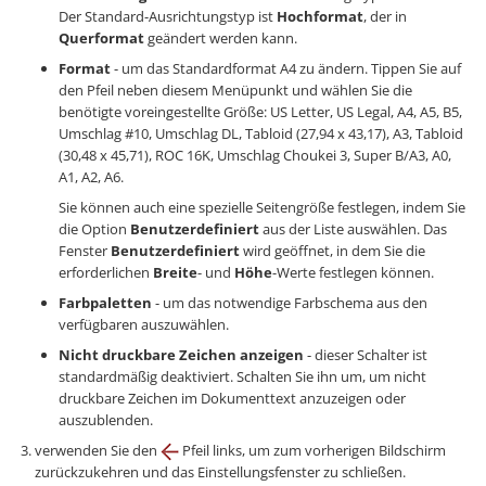
Der Standard-Ausrichtungstyp ist
Hochformat
, der in
Querformat
geändert werden kann.
Format
- um das Standardformat A4 zu ändern. Tippen Sie auf
den Pfeil neben diesem Menüpunkt und wählen Sie die
benötigte voreingestellte Größe: US Letter, US Legal, A4, A5, B5,
Umschlag #10, Umschlag DL, Tabloid (27,94 х 43,17), A3, Tabloid
(30,48 х 45,71), ROC 16K, Umschlag Choukei 3, Super B/A3, A0,
A1, A2, A6.
Sie können auch eine spezielle Seitengröße festlegen, indem Sie
die Option
Benutzerdefiniert
aus der Liste auswählen. Das
Fenster
Benutzerdefiniert
wird geöffnet, in dem Sie die
erforderlichen
Breite
- und
Höhe
-Werte festlegen können.
Farbpaletten
- um das notwendige Farbschema aus den
verfügbaren auszuwählen.
Nicht druckbare Zeichen anzeigen
- dieser Schalter ist
standardmäßig deaktiviert. Schalten Sie ihn um, um nicht
druckbare Zeichen im Dokumenttext anzuzeigen oder
auszublenden.
verwenden Sie den
Pfeil links, um zum vorherigen Bildschirm
zurückzukehren und das Einstellungsfenster zu schließen.