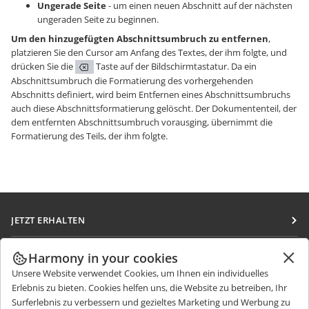
Ungerade Seite
- um einen neuen Abschnitt auf der nächsten
ungeraden Seite zu beginnen.
Um den hinzugefügten Abschnittsumbruch zu entfernen
,
platzieren Sie den Cursor am Anfang des Textes, der ihm folgte, und
drücken Sie die
Taste auf der Bildschirmtastatur. Da ein
Abschnittsumbruch die Formatierung des vorhergehenden
Abschnitts definiert, wird beim Entfernen eines Abschnittsumbruchs
auch diese Abschnittsformatierung gelöscht. Der Dokumententeil, der
dem entfernten Abschnittsumbruch vorausging, übernimmt die
Formatierung des Teils, der ihm folgte.
JETZT ERHALTEN
Docs
ZUSAMMENARBEITEN
Harmony in your cookies
DocSpace
Unsere Website verwendet Cookies, um Ihnen ein individuelles
Für Mitwirkende
NACHRICHTEN ERHALTEN
Erlebnis zu bieten. Cookies helfen uns, die Website zu betreiben, Ihr
Workspace
Für Übersetzer
Surferlebnis zu verbessern und gezieltes Marketing und Werbung zu
Blog