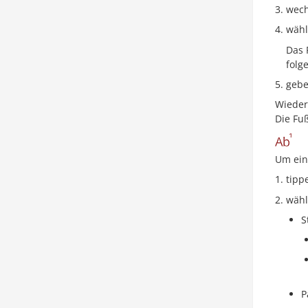
wech
wähl
Das 
folg
gebe
Wieder
Die Fu
Um ein
tipp
wähl
S
P