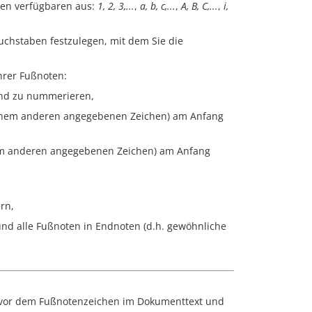
den verfügbaren aus:
1, 2, 3,...
,
a, b, c,...
,
A, B, C,...
,
i,
uchstaben festzulegen, mit dem Sie die
hrer Fußnoten:
nd zu nummerieren,
inem anderen angegebenen Zeichen) am Anfang
em anderen angegebenen Zeichen) am Anfang
rn,
nd alle Fußnoten in Endnoten (d.h. gewöhnliche
kt vor dem Fußnotenzeichen im Dokumenttext und