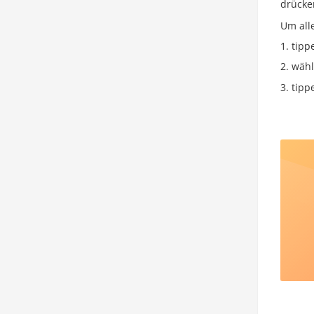
drücke
Um all
tipp
wähl
tipp