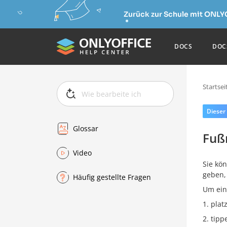
Zurück zur Schule mit ONLY
DOCS
DOC
Startsei
Dieser
Glossar
Fuß
Video
Sie kö
geben,
Häufig gestellte Fragen
Um ein
plat
tipp