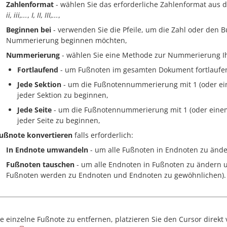
Zahlenformat
- wählen Sie das erforderliche Zahlenformat aus 
ii, iii,...
,
I, II, III,...
,
Beginnen bei
- verwenden Sie die Pfeile, um die Zahl oder den B
Nummerierung beginnen möchten,
Nummerierung
- wählen Sie eine Methode zur Nummerierung I
Fortlaufend
- um Fußnoten im gesamten Dokument fortlaufe
Jede Sektion
- um die Fußnotennummerierung mit 1 (oder e
jeder Sektion zu beginnen,
Jede Seite
- um die Fußnotennummerierung mit 1 (oder ein
jeder Seite zu beginnen,
ußnote konvertieren
falls erforderlich:
In Endnote umwandeln
- um alle Fußnoten in Endnoten zu ände
Fußnoten tauschen
- um alle Endnoten in Fußnoten zu ändern u
Fußnoten werden zu Endnoten und Endnoten zu gewöhnlichen).
e einzelne Fußnote zu entfernen, platzieren Sie den Cursor dire