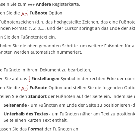
seln Sie zum
Andere
Registerkarte,
en Sie die
Fußnote
Option.
Fußnotenzeichen (d.h. das hochgestellte Zeichen, das eine Fußnot
enden Format:
1, 2, 3,...
, und der Cursor springt an das Ende der akt
n Sie den Fußnotentext ein.
holen Sie die oben genannten Schritte, um weitere Fußnoten für
ßnoten werden automatisch nummeriert.
e Fußnote in Ihrem Dokument zu bearbeiten,
en Sie auf das
Einstellungen
Symbol in der rechten Ecke der ober
en Sie die
Fußnote
Option und stellen Sie die folgenden Opti
tellen Sie den
Standort
der Fußnoten auf der Seite ein, indem Sie
Seitenende
- um Fußnoten am Ende der Seite zu positionieren (d
Unterhalb des Textes
- um Fußnoten näher am Text zu positionie
Seite einen kurzen Text enthält,
assen Sie das
Format
der Fußnoten an: