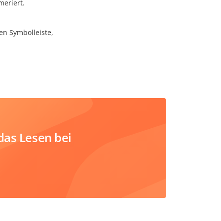
eriert.
en Symbolleiste,
das Lesen bei