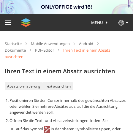
ONLYOFFICE wird 16!
MENU
Startseite
Mobile Anwendungen
Android
Dokumente
PDF-Editor
Ihren Text in einem Absatz
ausrichten
Ihren Text in einem Absatz ausrichten
Absatzformatierung
Text ausrichten
Positionieren Sie den Cursor innerhalb des gewünschten Absatzes
oder wählen Sie mehrere Absätze aus, auf die die Ausrichtung
angewendet werden soll.
Öffnen Sie die Text- und Absatzeinstellungen, indem Sie
auf das Symbol
in der oberen Symbolleiste tippen, oder