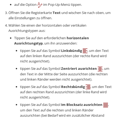
auf die Option
im Pop-Up-Menü tippen.
Öffnen Sie die Registerkarte
Text
und wischen Sie nach oben, um
alle Einstellungen zu öffnen.
Wählen Sie einen der horizontalen oder vertikalen
Ausrichtungstypen aus:
Tippen Sie auf den erforderlichen
horizontalen
Ausrichtungstyp
, um ihn anzuwenden:
tippen Sie auf das Symbol
Linksbündig
, um den Text
auf den linken Rand auszurichten (der rechte Rand wird
nicht ausgerichtet).
tippen Sie auf das Symbol
Zentriert ausrichten
, um
den Text in der Mitte der Seite auszurichten (die rechten
und linken Ränder werden nicht ausgerichtet).
tippen Sie auf das Symbol
Rechtsbündig
, um den Text
auf den rechten Rand auszurichten (der linke Rand wird
nicht ausgerichtet).
tippen Sie auf das Symbol
Im Blocksatz ausrichten
,
um den Text auf die rechten und linken Ränder
auszurichten (bei Bedarf wird ein zusätzlicher Abstand