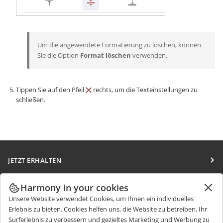
Um die angewendete Formatierung zu löschen, können
Sie die Option
Format löschen
verwenden.
Tippen Sie auf den Pfeil
rechts, um die Texteinstellungen zu
schließen.
JETZT ERHALTEN
Docs
ZUSAMMENARBEITEN
Harmony in your cookies
DocSpace
Unsere Website verwendet Cookies, um Ihnen ein individuelles
Für Mitwirkende
NACHRICHTEN ERHALTEN
Erlebnis zu bieten. Cookies helfen uns, die Website zu betreiben, Ihr
Workspace
Für Übersetzer
Surferlebnis zu verbessern und gezieltes Marketing und Werbung zu