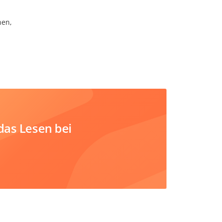
nen,
das Lesen bei