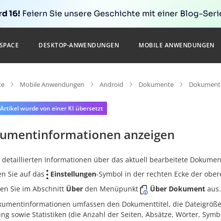
d 16!
Feiern Sie unsere Geschichte mit einer Blog-Serie
SPACE
DESKTOP-ANWENDUNGEN
MOBILE ANWENDUNGEN
te
Mobile Anwendungen
Android
Dokumente
Dokumente
 Artikel wurde von einer KI übersetzt
umentinformationen anzeigen
 detaillierten Informationen über das aktuell bearbeitete Dokume
en Sie auf das
Einstellungen
-Symbol in der rechten Ecke der ober
en Sie im Abschnitt
Über
den Menüpunkt
Über Dokument
aus.
kumentinformationen umfassen den Dokumenttitel, die Dateigröße,
g sowie Statistiken (die Anzahl der Seiten, Absätze, Wörter, Symb