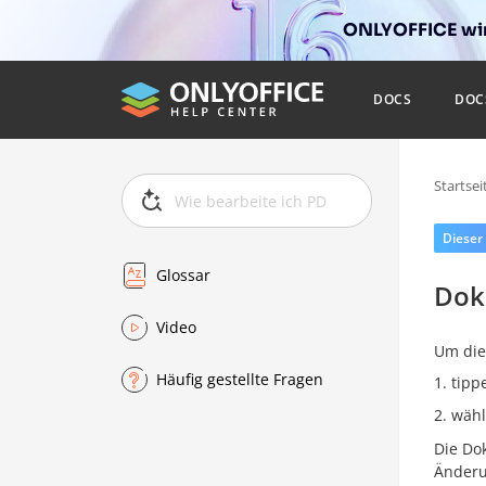
ONLYOFFICE wir
DOCS
DOC
Startsei
Dieser
Glossar
Dok
Video
Um die
Häufig gestellte Fragen
tipp
wähl
Die Do
Änderun