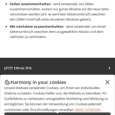
Zeilen zusammenhalten
- wird verwendet, um Zeilen
zusammenzuhalten, sodass nur ganze Absätze auf die neue Seite
verschoben werden (d.h. es wird kein Seitenumbruch zwischen
den Zeilen innerhalb eines einzelnen Absatzes geben).
Mit nächstem zusammenhalten
- wird verwendet, um einen
Seitenumbruch zwischen dem ausgewählten Absatz und dem
nächsten zu verhindern.
JETZT ERHALTEN
Docs
ZUSAMMENARBEITEN
Harmony in your cookies
DocSpace
Unsere Website verwendet Cookies, um Ihnen ein individuelles
Für Mitwirkende
NACHRICHTEN ERHALTEN
Erlebnis zu bieten. Cookies helfen uns, die Website zu betreiben, Ihr
Workspace
Für Übersetzer
Surferlebnis zu verbessern und gezieltes Marketing und Werbung zu
Blog
Integrations-Apps
ermöglichen. Sie können der Verwendung von Cookies jederzeit
HILFE ERHALTEN
Für Influencer
Mehr erfahren
zustimmen oder Ihre Einstellungen verwalten.
Desktop-Apps
Forum
Stellenangebote